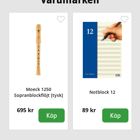
Moeck 1250
Notblock 12
Sopranblockflöjt [tysk]
695 kr
89 kr
Köp
Köp