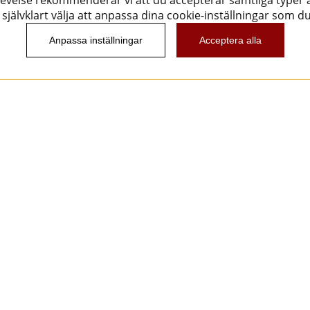
evelse rekommenderar vi att du accepterar samtliga typer a
självklart välja att anpassa dina cookie-inställningar som d
Anpassa inställningar
Acceptera alla
Nyhetsbrev
Vill du få spännande nyheter och erbjudanden från
oss? Ange din e-post nedan!
Skicka
Följ oss!