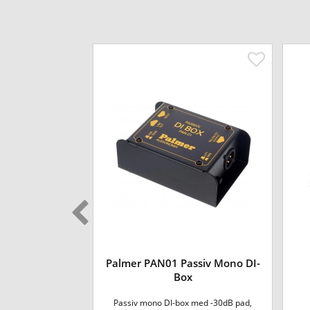
nn Active 2-
Palmer PAN01 Passiv Mono DI-
DI box
Box
Passiv mono DI-box med -30dB pad,
kvalité från erk...