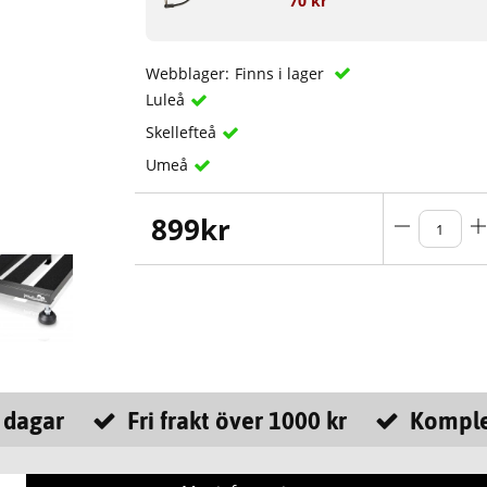
70 kr
Webblager:
Finns i lager
Luleå
Skellefteå
Umeå
899
kr
 dagar
Fri frakt över 1000 kr
Komple