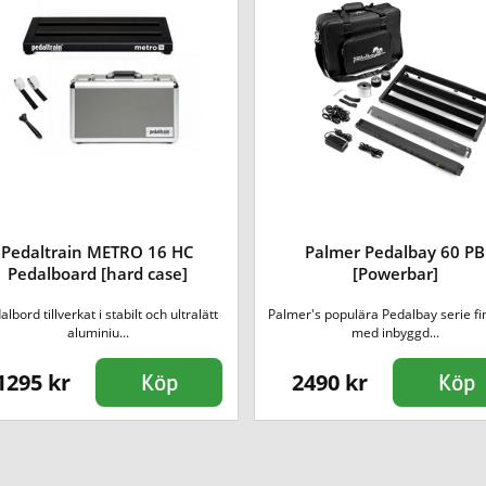
Pedaltrain METRO 16 HC
Palmer Pedalbay 60 PB
Pedalboard [hard case]
[Powerbar]
lbord tillverkat i stabilt och ultralätt
Palmer's populära Pedalbay serie fi
aluminiu...
med inbyggd...
1295 kr
2490 kr
Köp
Köp