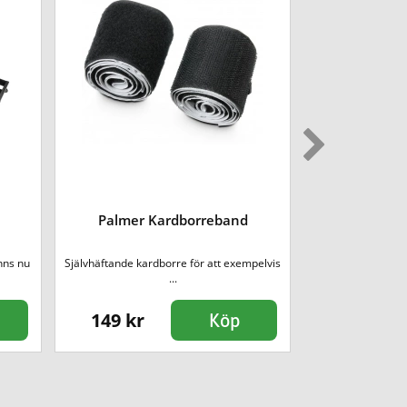
Pedaltrain Cl
Palmer Kardborreband
[so
nns nu
Självhäftande kardborre för att exempelvis
Pedalbord tillverk
...
al
149 kr
1590 kr
Köp