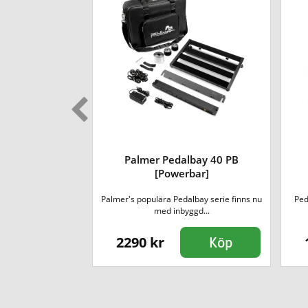
Palmer Pedalbay 40 PB
 16 [soft case]
[Powerbar]
aluminium med plats
Palmer's populära Pedalbay serie finns nu
Peda
...
med inbyggd...
2290 kr
Köp
Köp