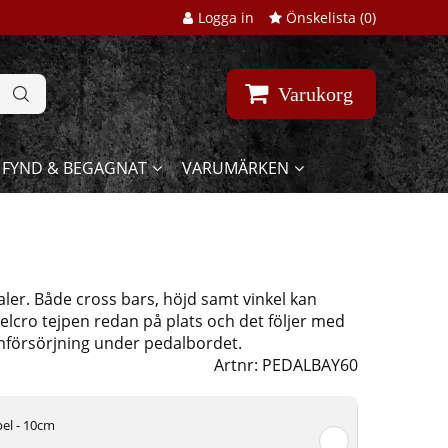
Logga in
Önskelista (
0
)
Varukorg
FYND & BEGAGNAT
VARUMÄRKEN
ler. Både cross bars, höjd samt vinkel kan
 velcro tejpen redan på plats och det följer med
ömförsörjning under pedalbordet.
Artnr:
PEDALBAY60
el - 10cm