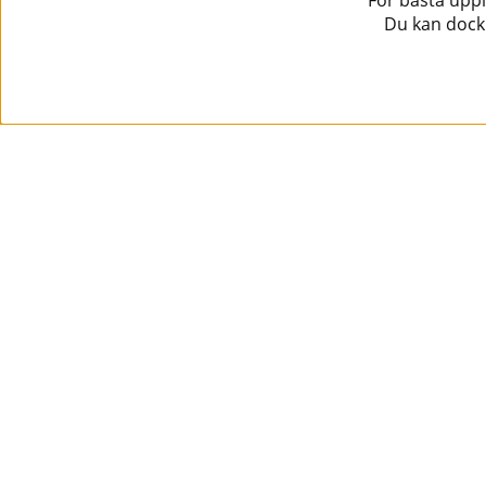
För bästa uppl
Du kan dock 
Information
Kundtjänst
Köpvillkor
Musikanten Pro Audio
Dataskyddsförodningen GDPR.