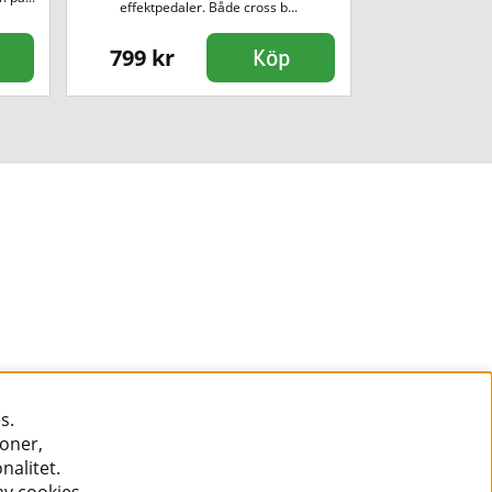
effektpedaler. Både cross b...
mö
799 kr
299 kr
Köp
s.
ioner,
nalitet.