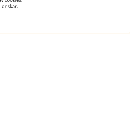
v cookies.
u önskar.