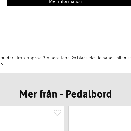
Mer information
houlder strap, approx. 3m hook tape, 2x black elastic bands, allen k
rs
Mer från - Pedalbord