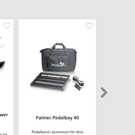
ower
Palmer Pedalbay 40
Palmer 
Pedalbord i aluminium för dina
Enkel men smart 
 pa...