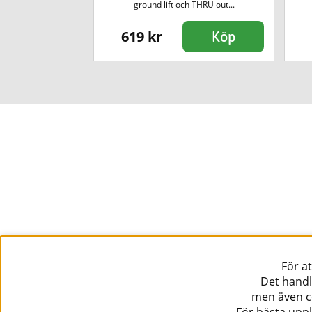
ground lift och THRU out...
619 kr
Köp
Köp
För a
Det handl
men även co