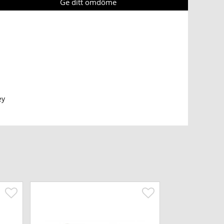
Ge ditt omdöme
ey