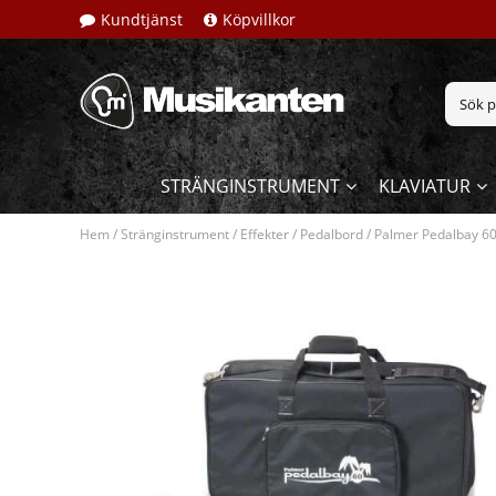
Kundtjänst
Köpvillkor
STRÄNGINSTRUMENT
KLAVIATUR
Hem
/
Stränginstrument
/
Effekter
/
Pedalbord
/
Palmer Pedalbay 6