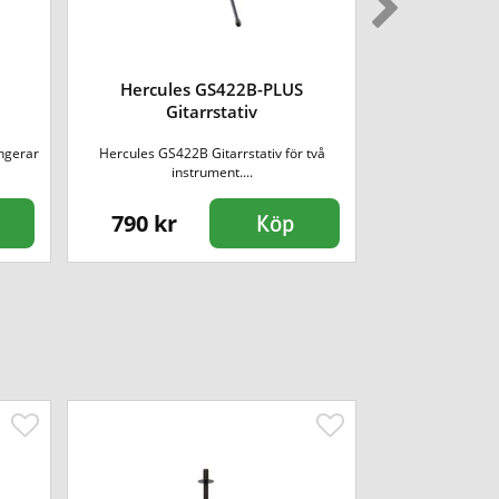
Hercules GS422B-PLUS
Hercul
Gitarrstativ
Gitarrh
ngerar
Hercules GS422B Gitarrstativ för två
Gitarrhängare 
instrument....
AU
790 kr
185 kr
Köp