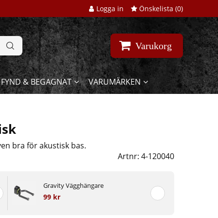
Logga in
Önskelista (
0
)
Varukorg
FYND & BEGAGNAT
VARUMÄRKEN
isk
ven bra för akustisk bas.
Artnr:
4-120040
Gravity Vägghängare
99 kr