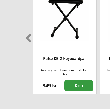
ryss Stativ
Pulse KB-2 Keyboardpall
h piano, stabilt med
Stabil keyboardbänk som är ställbar i
Lä
ta...
olika...
349 kr
Köp
Köp