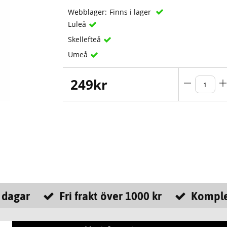
Webblager:
Finns i lager
Luleå
Skellefteå
Umeå
249
kr
 dagar
Fri frakt över 1000 kr
Komple