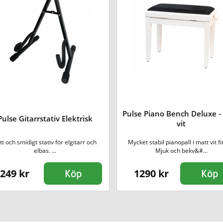
Pulse Piano Bench Deluxe -
Pulse Gitarrstativ Elektrisk
vit
tt och smidigt stativ för elgitarr och
Mycket stabil pianopall i matt vit fi
elbas. ...
Mjuk och bekv&#...
249 kr
1290 kr
Köp
Köp