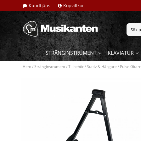
Kundtjänst
Köpvillkor
STRÄNGINSTRUMENT
KLAVIATUR
Hem
/
Stränginstrument
/
Tillbehör
/
Stativ & Hängare
/
Pulse Gitarr