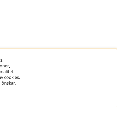
s.
ioner,
nalitet.
v cookies.
u önskar.