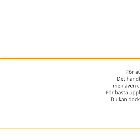
För a
Det handl
men även co
För bästa uppl
Du kan dock 