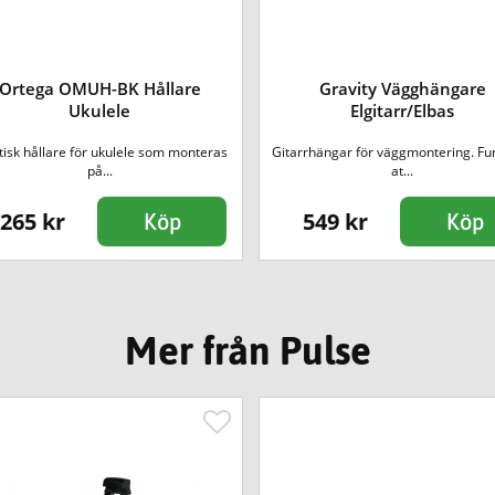
Ortega OMUH-BK Hållare
Gravity Vägghängare
Ukulele
Elgitarr/Elbas
tisk hållare för ukulele som monteras
Gitarrhängar för väggmontering. Fu
på...
at...
265 kr
549 kr
Köp
Köp
Mer från Pulse