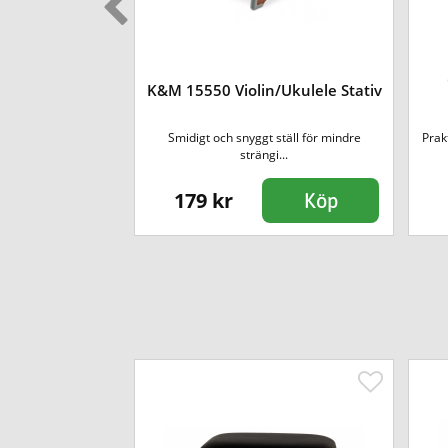
ulti Stand - 3
K&M 15550 Violin/Ukulele Stativ
ment
/bas som är väldigt
Smidigt och snyggt ställ för mindre
Prak
nat o...
strängi...
179 kr
Köp
Köp