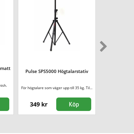
 matt
Pulse Piano B
Pulse SPS5000 Högtalarstativ
nish.
Mycket stabil pian
För högtalare som väger upp till 35 kg. Til...
Mjuk 
349 kr
1290 kr
Köp