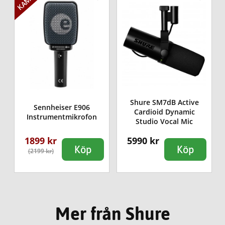
Shure SM7dB Active
Sennheiser E906
Cardioid Dynamic
Instrumentmikrofon
Studio Vocal Mic
1899 kr
5990 kr
Köp
Köp
(2199 kr)
Mer från Shure