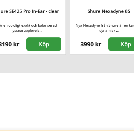
ure SE425 Pro In-Ear - clear
Shure Nexadyne 8S
ör en otroligt exakt och balanserad
Nya Nexadyne från Shure är en kar
lyssnarupplevels...
dynamisk ...
3190 kr
3990 kr
Köp
Köp