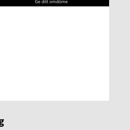
Ge ditt omdöme
g