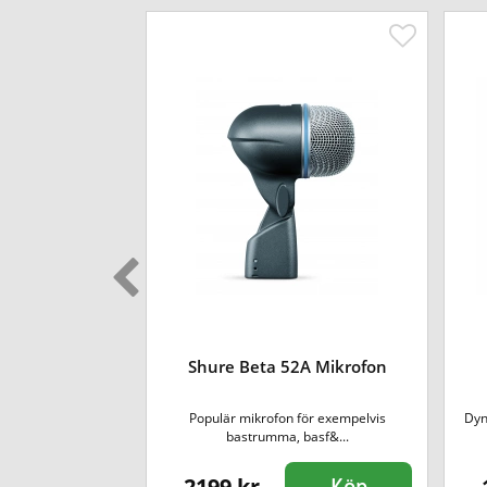
35 Mikrofon
Shure Beta 52A Mikrofon
n med extremt bra
Populär mikrofon för exempelvis
Dyn
och n...
bastrumma, basf&...
2199 kr
Köp
Köp