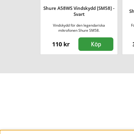
A Boundary
Shure A58WS Vindskydd [SM58] -
Sh
hone
Svart
umma med mycket
Vindskydd för den legendariska
F
n och m...
mikrofonen Shure SM58.
110 kr
Köp
Köp