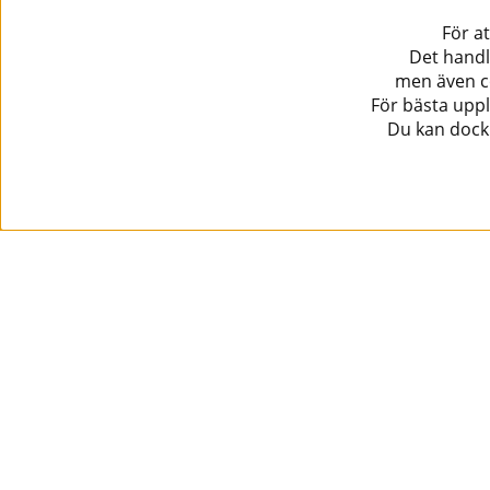
För a
Det handl
men även co
För bästa uppl
Du kan dock 
Information
Kundtjänst
Köpvillkor
Musikanten Pro Audio
Dataskyddsförodningen GDPR.