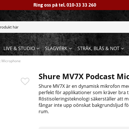
Ring oss på tel. 010-33 33 260
LIVE & STUDIO
SLAGVERK
STRÅK, BLÅS & NOT
t Microphone
Shure MV7X Podcast Mi
Shure MV7X är en dynamisk mikrofon med X
perfekt för applikationer som kräver bra 
Röstisoleringsteknologi säkerställer att 
fångar inte upp oönskat bakgrundsljud för
rum.