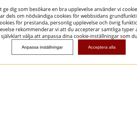
tt ge dig som besökare en bra upplevelse använder vi cookie
ar dels om nödvändiga cookies för webbsidans grundfunkt
okies för prestanda, personlig upplevelse och övrig funktio
evelse rekommenderar vi att du accepterar samtliga typer a
självklart välja att anpassa dina cookie-inställningar som d
Anpassa inställningar
Acceptera alla
Nyhetsbrev
Vill du få spännande nyheter och erbjudanden från
oss? Ange din e-post nedan!
Skicka