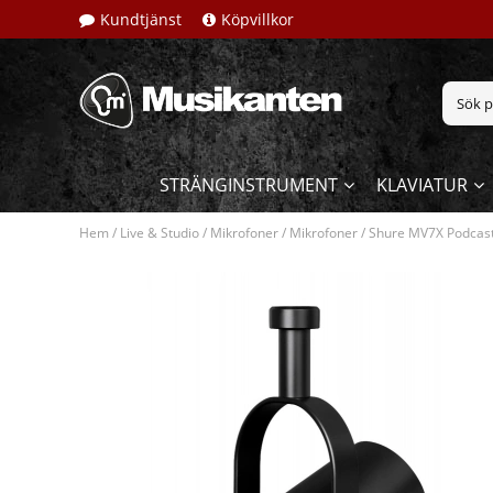
Kundtjänst
Köpvillkor
STRÄNGINSTRUMENT
KLAVIATUR
Hem
/
Live & Studio
/
Mikrofoner
/
Mikrofoner
/
Shure MV7X Podcas