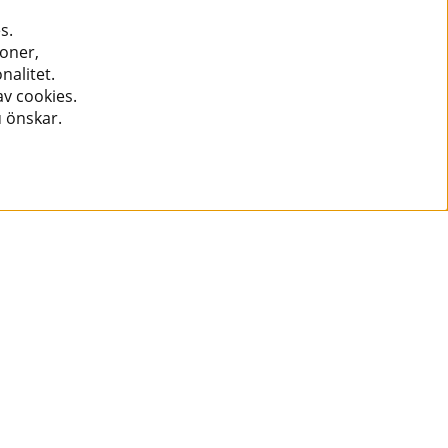
s.
ioner,
nalitet.
v cookies.
u önskar.