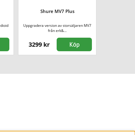
Shure MV7 Plus
Shure S
dioid
Uppgradera version av storsäljaren MV7
Legendarisk kard
från erk&...
ger va
3299 kr
4990 kr
Köp