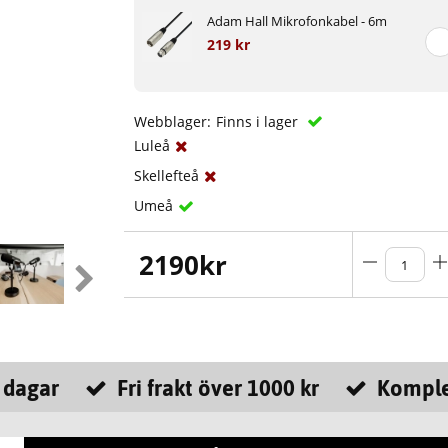
Adam Hall Mikrofonkabel - 6m
219 kr
Webblager:
Finns i lager
Luleå
Skellefteå
Umeå
2190
kr
 dagar
Fri frakt över 1000 kr
Komple