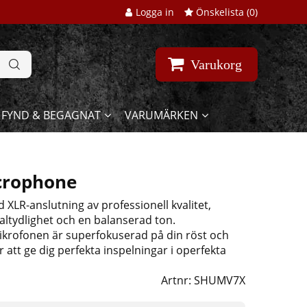
Logga in
Önskelista (
0
)
Varukorg
FYND & BEGAGNAT
VARUMÄRKEN
crophone
LR-anslutning av professionell kvalitet,
taltydlighet och en balanserad ton.
mikrofonen är superfokuserad på din röst och
 att ge dig perfekta inspelningar i operfekta
Artnr:
SHUMV7X