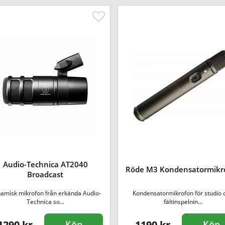
Audio-Technica AT2040
Röde M3 Kondensatormikr
Broadcast
amisk mikrofon från erkända Audio-
Kondensatormikrofon för studio 
Technica so...
fältinspelnin...
1290 kr
1190 kr
Köp
Köp