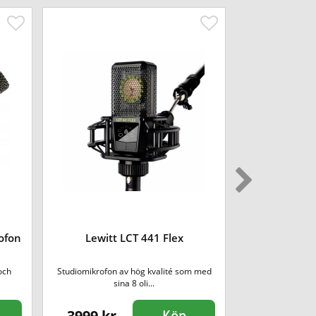
Shure PGA58
ofon
Lewitt LCT 441 Flex
[ink
och
Studiomikrofon av hög kvalité som med
Prisvärd sångmikro
sina 8 oli...
3999 kr
949 kr
Köp