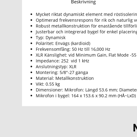
Beskrivning
Mycket riktat dynamiskt element med röstisoleri
Optimerad frekvensrespons för rik och naturlig v
Robust metallkonstruktion för enastående tillförli
Justerbar och integrerad bygel för enkel placeri
Typ: Dynamisk
Poläritet: Envägs (kardioid)
Frekvensomfång: 50 Hz till 16,000 Hz
XLR Känslighet: vid Minimum Gain, Flat Mode -55 
Impedance: 252 vid 1 kHz
Anslutningstyp: XLR
Montering: 5/8"-27 gänga
Material: Metallkonstruktion
Vikt: 0.55 kg
Dimensioner: Mikrofon: Längd 53.6 mm; Diamete
Mikrofon i bygel: 164 x 153.6 x 90.2 mm (HÅ~LxD)