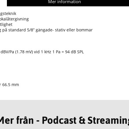
Mer information
ngsteknik
okalåtergivning
tlighet
ng på standard 5/8” gängade- stativ eller bommar
dBV/Pa (1.78 mV) vid 1 kHz 1 Pa = 94 dB SPL
r 66.5 mm
Mer från - Podcast & Streamin