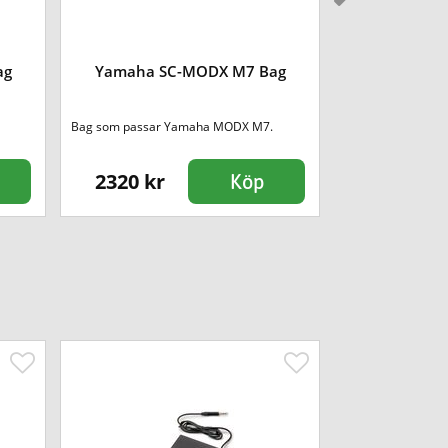
Slickbag SL
ag
Yamaha SC-MODX M7 Bag
Mycket kraftig gig
Bag som passar Yamaha MODX M7.
Tre h
2320 kr
2895 kr
Köp