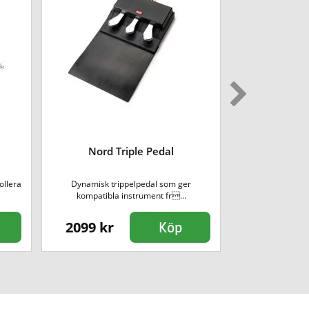
Nord Triple Pedal
Nord
ollera
Dynamisk trippelpedal som ger
Den hyllade Nor
kompatibla instrument fr...
å
2099 kr
38490 kr
Köp