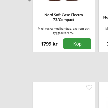
Nord Soft Case Electro
ODX M8 Bag
No
73/Compact
Mjuk väska med handtag, axelrem och
M
aha MODX M8
ryggsäcksrem...
1799 kr
Köp
Köp