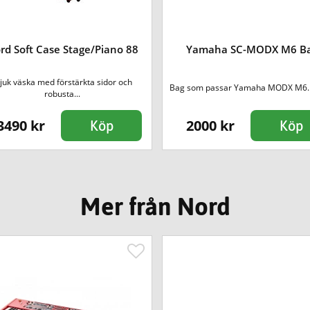
rd Soft Case Stage/Piano 88
Yamaha SC-MODX M6 B
juk väska med förstärkta sidor och
Bag som passar Yamaha MODX M6.
robusta...
3490 kr
2000 kr
Köp
Köp
Mer från Nord