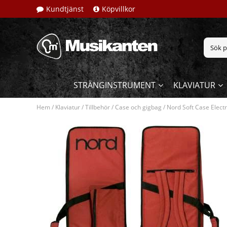
Kundtjänst
Köpvillkor
STRÄNGINSTRUMENT
KLAVIATUR
Hem
/
Klaviatur
/
Tillbehör
/
Case och gigbag
/
Nord Soft Case Elect