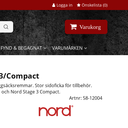
Logga in
Önskelista (
0
)
Varukorg
FYND & BEGAGNAT
VARUMÄRKEN
 73/Compact
säcksremmar. Stor sidoficka för tillbehör.
73 och Nord Stage 3 Compact.
Artnr:
58-12004