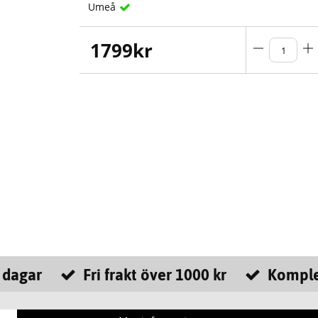
Umeå
1799
kr
 dagar
Fri frakt över 1000 kr
Komple