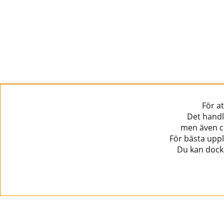
För a
Det handl
men även co
För bästa uppl
Du kan dock 