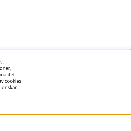
s.
ioner,
nalitet.
v cookies.
u önskar.