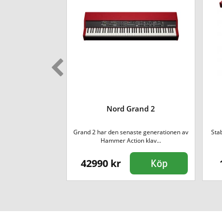
tro 7 73
Nord Grand 2
o-serien kommermed
Grand 2 har den senaste generationen av
Stab
 ny sy...
Hammer Action klav...
42990 kr
Köp
Köp