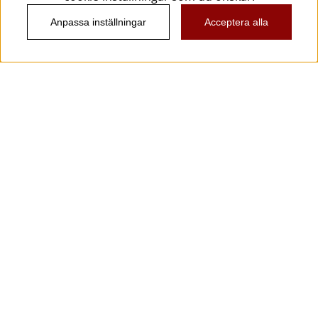
Anpassa inställningar
Acceptera alla
Information
Kundtjänst
Köpvillkor
Musikanten Pro Audio
Dataskyddsförodningen GDPR.
Nyhetsbrev
Vill du få spännande nyheter och erbjudanden från
oss? Ange din e-post nedan!
Skicka