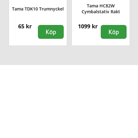
Tama HC82W
Tama TDK10 Trumnyckel
Cymbalstativ Rakt
65 kr
1099 kr
Köp
Köp