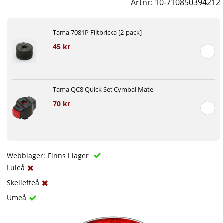
Artnr:
10-710850394212
Tama 7081P Filtbricka [2-pack]
45 kr
Tama QC8 Quick Set Cymbal Mate
70 kr
Webblager:
Finns i lager
Luleå
Skellefteå
Umeå