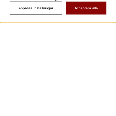
Anpassa inställningar
Acceptera alla
Information
Kundtjänst
Köpvillkor
Musikanten Pro Audio
Dataskyddsförodningen GDPR.
Nyhetsbrev
Vill du få spännande nyheter och erbjudanden från
oss? Ange din e-post nedan!
Skicka