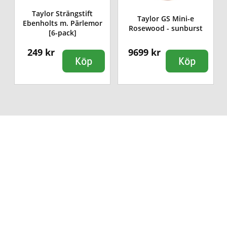
Taylor Strängstift
Taylor GS Mini-e
Ebenholts m. Pärlemor
Rosewood - sunburst
[6-pack]
249 kr
9699 kr
Köp
Köp