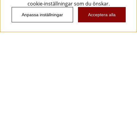
cookie-inställningar som du önskar.
Anpassa inställningar
Acceptera alla
Information
Kundtjänst
Köpvillkor
Musikanten Pro Audio
Dataskyddsförodningen GDPR.
Nyhetsbrev
Vill du få spännande nyheter och erbjudanden från
oss? Ange din e-post nedan!
Skicka