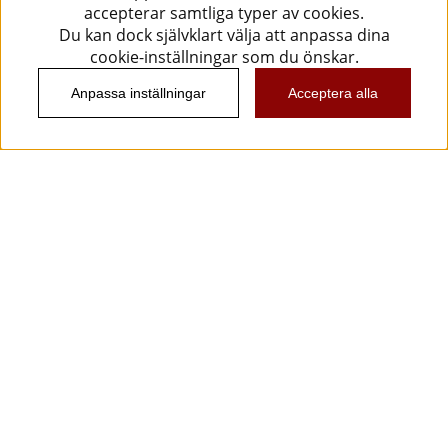
accepterar samtliga typer av cookies.
Du kan dock självklart välja att anpassa dina
cookie-inställningar som du önskar.
Anpassa inställningar
Acceptera alla
Information
Kundtjänst
Köpvillkor
Musikanten Pro Audio
Dataskyddsförodningen GDPR.
Nyhetsbrev
Vill du få spännande nyheter och erbjudanden från
oss? Ange din e-post nedan!