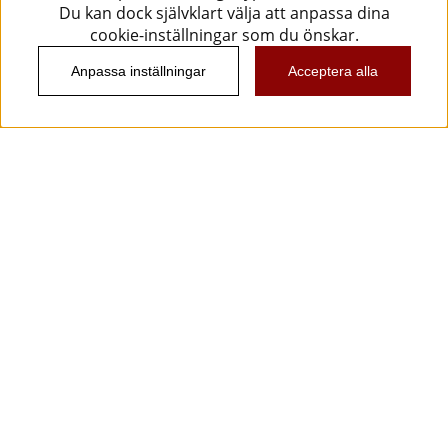
Du kan dock självklart välja att anpassa dina
cookie-inställningar som du önskar.
Anpassa inställningar
Acceptera alla
Information
Kundtjänst
Köpvillkor
Musikanten Pro Audio
Dataskyddsförodningen GDPR.
Nyhetsbrev
Vill du få spännande nyheter och erbjudanden från
oss? Ange din e-post nedan!