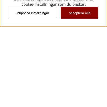
cookie-inställningar som du önskar.
Anpassa inställningar
Acceptera alla
Information
Kundtjänst
Köpvillkor
Musikanten Pro Audio
Dataskyddsförodningen GDPR.
Nyhetsbrev
Vill du få spännande nyheter och erbjudanden från
oss? Ange din e-post nedan!
Skicka