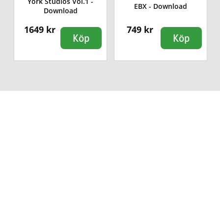
York Studios Vol.1 -
EBX - Download
Download
1649 kr
749 kr
Köp
Köp