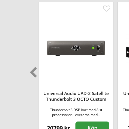
Universal Audio UAD-2 Satellite
Un
OX Amp Top Box
Thunderbolt 3 OCTO Custom
d box för rör-
Thunderbolt 3 DSP-kort med 8 st
Thu
st&...
processorer. Levereras med...
20799 kr
Köp
Köp