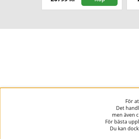
För a
Det handl
men även co
För bästa uppl
Du kan dock 