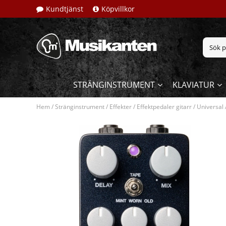
Kundtjänst
Köpvillkor
STRÄNGINSTRUMENT
KLAVIATUR
Hem
/
Stränginstrument
/
Effekter
/
Effektpedaler gitarr
/
Universal