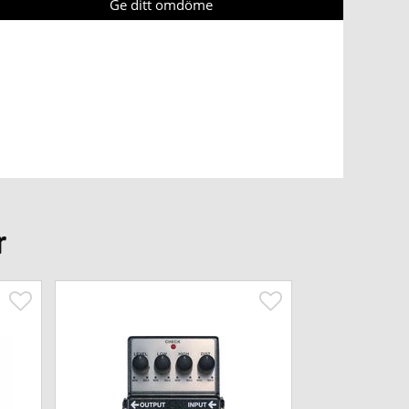
Ge ditt omdöme
r