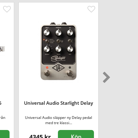
Universal Aud
6
Universal Audio Starlight Delay
UAD Ana
Upplev gul
rån
Universal Audio släpper ny Delay pedal
ljud
med tre klassi...
Näs
4345 kr
41090 kr
Köp