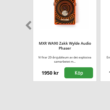
 Wylde Audio
MXR WA90 Zakk Wylde Audio
us
Phaser
um av det explosiva
Vi firar 20-årsjubileum av det explosiva
En
t m...
samarbetet m...
1950 kr
Köp
Köp