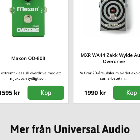
MXR WA44 Zakk Wylde Au
Maxon OD-808
Overdrive
 extremt klassisk overdrive med ett
Vi firar 20-årsjubileum av det expl
mjukt och tydligt so...
samarbetet m...
1595 kr
1990 kr
Köp
Köp
Mer från Universal Audio