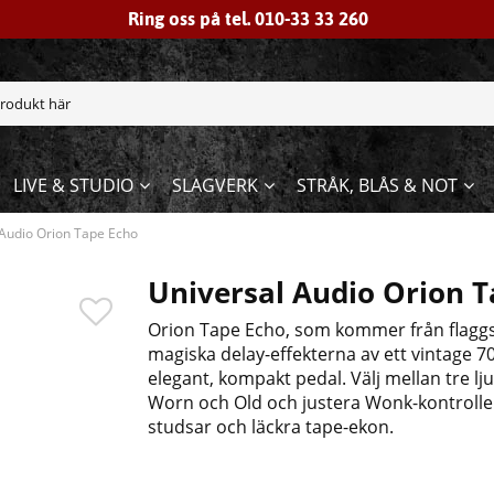
Ring oss på tel. 010-33 33 260
LIVE & STUDIO
SLAGVERK
STRÅK, BLÅS & NOT
 Audio Orion Tape Echo
Universal Audio Orion 
Orion Tape Echo, som kommer från flaggsk
magiska delay-effekterna av ett vintage 70-
elegant, kompakt pedal. Välj mellan tre lj
Worn och Old och justera Wonk-kontrollen 
studsar och läckra tape-ekon.