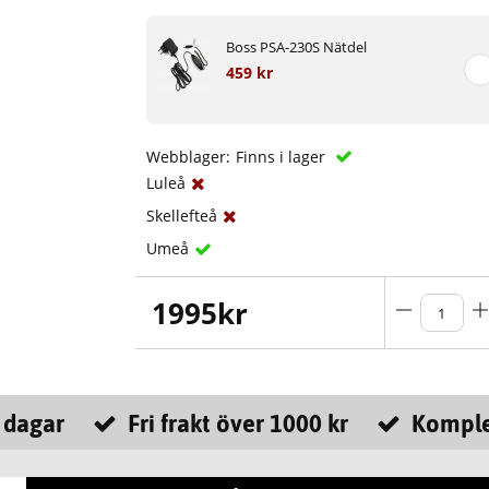
Boss PSA-230S Nätdel
459 kr
Webblager:
Finns i lager
Luleå
Skellefteå
Umeå
1995
kr
 dagar
Fri frakt över 1000 kr
Komple