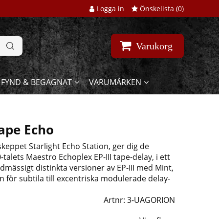
Logga in
Önskelista (
0
)
Varukorg
FYND & BEGAGNAT
VARUMÄRKEN
Tape Echo
eppet Starlight Echo Station, ger dig de
talets Maestro Echoplex EP-III tape-delay, i ett
udmässigt distinkta versioner av EP-III med Mint,
för subtila till excentriska modulerade delay-
Artnr:
3-UAGORION