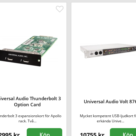
iversal Audio Thunderbolt 3
Universal Audio Volt 87
Option Card
nderbolt 3 expansionskort för Apollo
Mycket kompetent USB-ljudkort f
rack. Två...
erkända Unive...
2995 kr
10755 kr
Köp
Köp