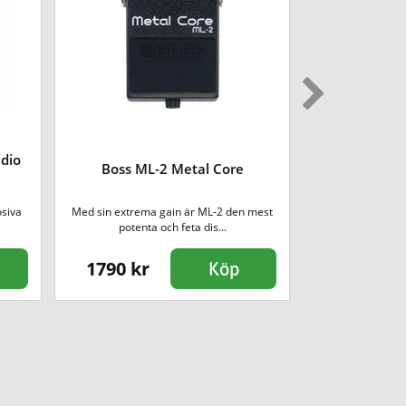
dio
Boss ML-2 Metal Core
Black Shee
osiva
Med sin extrema gain är ML-2 den mest
Analog chorus ped
potenta och feta dis...
mycket
1790 kr
699 kr
Köp