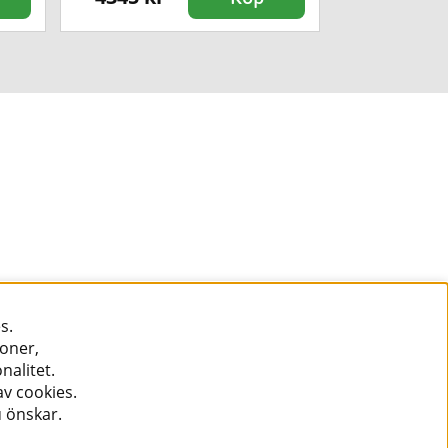
s.
ioner,
nalitet.
v cookies.
u önskar.