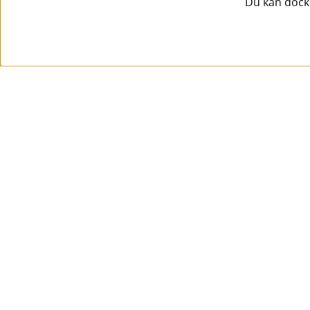
Du kan dock 
Information
Kundtjänst
Köpvillkor
Musikanten Pro Audio
Dataskyddsförodningen GDPR.