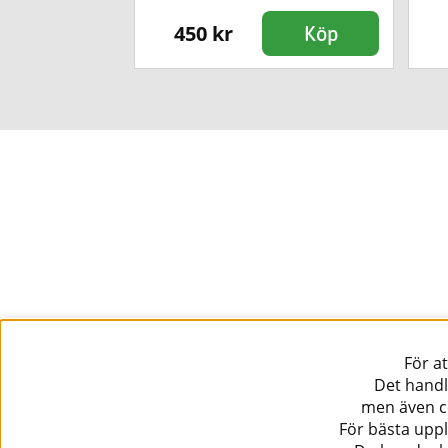
450 kr
Köp
Köp
För a
Det handl
men även co
För bästa uppl