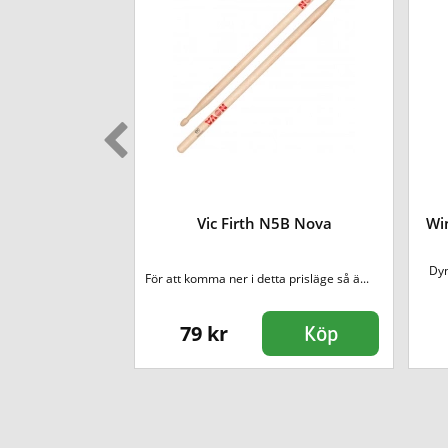
rumstockar
Vic Firth N5B Nova
Wi
fekt mellanmodell,
Dyn
För att komma ner i detta prisläge så ä...
jazz oc...
79 kr
Köp
Köp