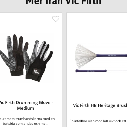
Mer från Vic Firth
Vic Firth Drumming Glove -
Vic Firth HB Heritage Bru
Medium
 ultimata trumhandskarna med en
En infällbar visp med lätt vikt och ett 
baksida som andas och me...