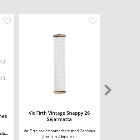
Vic Firth Vintage Snappy 26
Vic Firth Dr
shes
Sejarmatta
Vic Firth har ett samarbete med Canopus
De ultimata t
slä...
Drums, ett Japansk...
baksida so