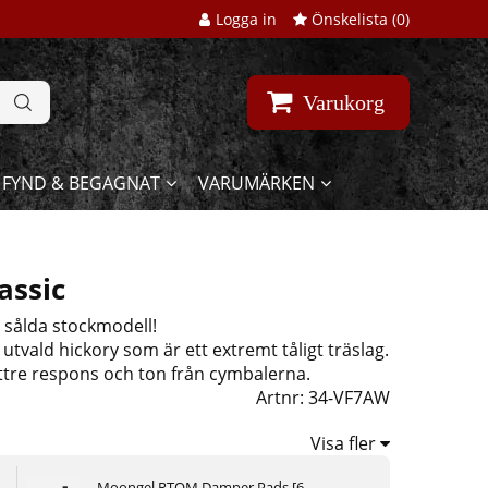
Logga in
Önskelista (
0
)
Varukorg
FYND & BEGAGNAT
VARUMÄRKEN
assic
t sålda stockmodell!
 utvald hickory som är ett extremt tåligt träslag.
ttre respons och ton från cymbalerna.
Artnr:
34-VF7AW
Visa fler
Moongel RTOM Damper Pads [6-