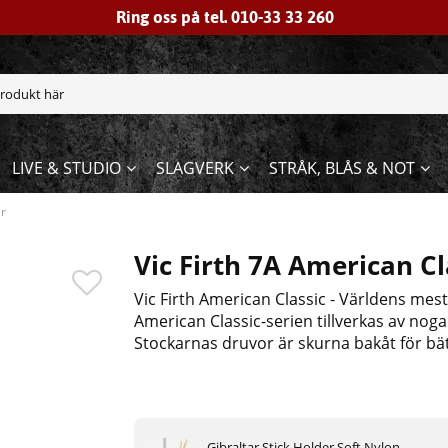
Ring oss på tel. 010-33 33 260
LIVE & STUDIO
SLAGVERK
STRÅK, BLÅS & NOT
ar
Vic Firth 7A American Cl
Vic Firth American Classic - Världens mes
American Classic-serien tillverkas av noga
Stockarnas druvor är skurna bakåt för bä
Gibraltar Stick Holder Soft Nylon