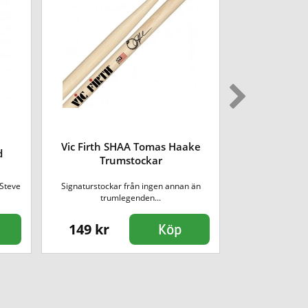
Vic Firth SHAA Tomas Haake
Vic Firth SD
d
Trumstockar
 Steve
Signaturstockar från ingen annan än
American Custom
trumlegenden...
noga u
149 kr
189 kr
Köp