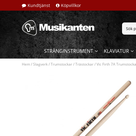
Kundtjänst
Köpvillkor
STRÄNGINSTRUMENT
KLAVIATUR
Hem
/
Slagverk
/
Trumstockar
/
Trästockar
/
Vic Firth 7A Trumstock