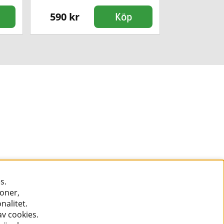
590 kr
380 kr
Köp
s.
ioner,
nalitet.
v cookies.