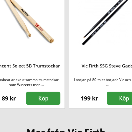
ncent Select 5B Trumstockar
Vic Firth SSG Steve Gad
abeat är exakt samma trumstockar
I början på 80-talet började Vic och
som Wincents men ...
...
89 kr
199 kr
Köp
Köp