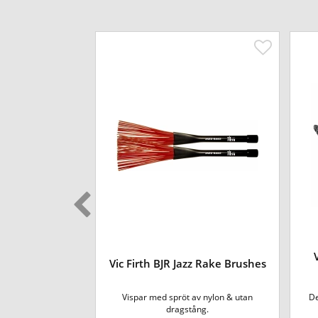
merican Custom
Vic Firth BJR Jazz Rake Brushes
ro
ien tillverkas av
Vispar med spröt av nylon & utan
De
 lönn...
dragstång.