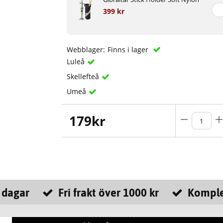
399 kr
Webblager:
Finns i lager
Luleå
Skellefteå
Umeå
179
kr
 dagar
Fri frakt över 1000 kr
Komple