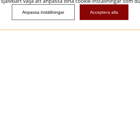
självklart välja att anpassa dina cookie-inställningar som d
Anpassa inställningar
Acceptera alla
Nyhetsbrev
Vill du få spännande nyheter och erbjudanden från
oss? Ange din e-post nedan!
Skicka
Följ oss!