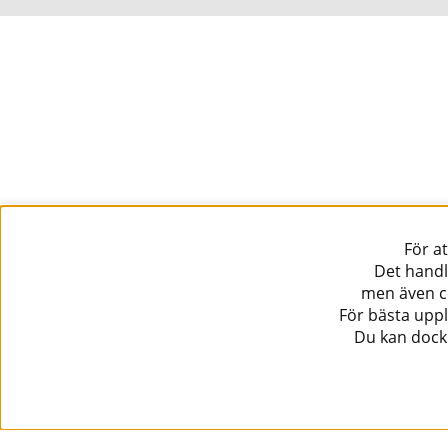
För a
Det handl
men även co
För bästa uppl
Du kan dock 