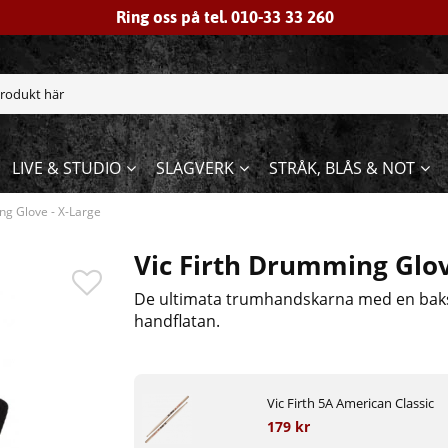
Ring oss på tel. 010-33 33 260
LIVE & STUDIO
SLAGVERK
STRÅK, BLÅS & NOT
ng Glove - X-Large
Vic Firth Drumming Glov
De ultimata trumhandskarna med en bak
handflatan.
Vic Firth 5A American Classic
179 kr