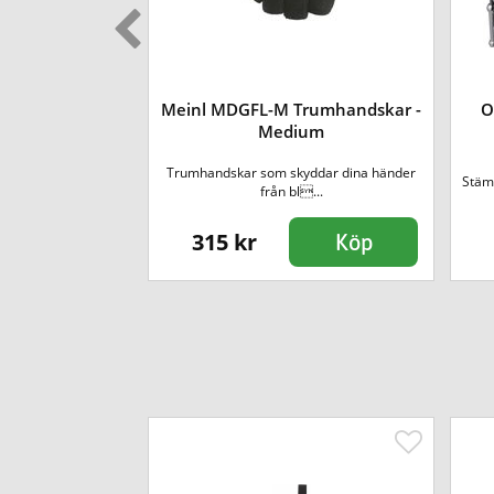
ing Glove - X-
Meinl MDGFL-M Trumhandskar -
O
ge
Medium
ndskarna med en
Trumhandskar som skyddar dina händer
Stäm
as och me...
från bl...
315 kr
Köp
Köp