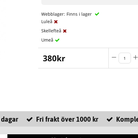
Webblager:
Finns i lager
Luleå
Skellefteå
Umeå
380
kr
 dagar
Fri frakt över 1000 kr
Komple