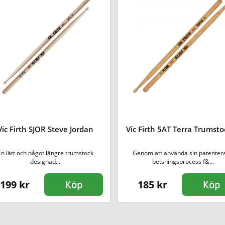
Vic Firth SJOR Steve Jordan
Vic Firth 5AT Terra Trumsto
En lätt och något längre trumstock
Genom att använda sin patenter
designad...
betsningsprocess f&...
199 kr
185 kr
Köp
Köp