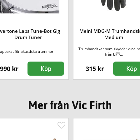
vertone Labs Tune-Bot Gig
Meinl MDG-M Trumhandsk
Drum Tuner
Medium
Trumhandskar som skyddar dina h
apparat för akustiska trummor.
från bl...
990 kr
315 kr
Köp
Köp
Mer från Vic Firth