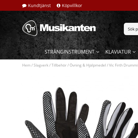
Kundtjänst
Köpvillkor
STRÄNGINSTRUMENT
KLAVIATUR
Hem
/
Slagverk
/
Tillbehör
/
Övning & Hjälpmedel
/
Vic Firth Drummi