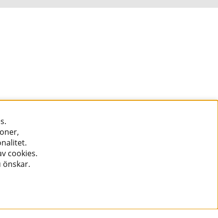
s.
ioner,
nalitet.
v cookies.
u önskar.