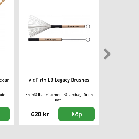
ckar
Vic Firth LB Legacy Brushes
Vic Firth 
ade
En infällbar visp med trähandtag för en
Vic Firth AJ4 Ame
nat...
t
620 kr
179 kr
Köp