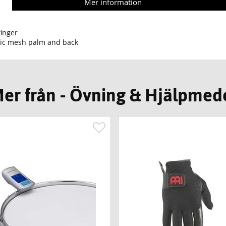
Mer information
inger
etic mesh palm and back
er från - Övning & Hjälpmed