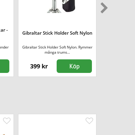
ar -
Gibraltar Stick Holder Soft Nylon
Meinl MPP-6
änder
Gibraltar Stick Holder Soft Nylon. Rymmer
Meinl övningspla
många trums...
399 kr
365 kr
Köp