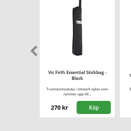
Vic Firth Essential Stickbag -
Peter Erskine
Black
 med Peter Erskine
Trumstocksväska i slitstark nylon som
egend&#...
rymmer upp till...
270 kr
Köp
Köp