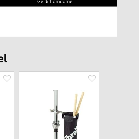
Ge ditt omdöme
el