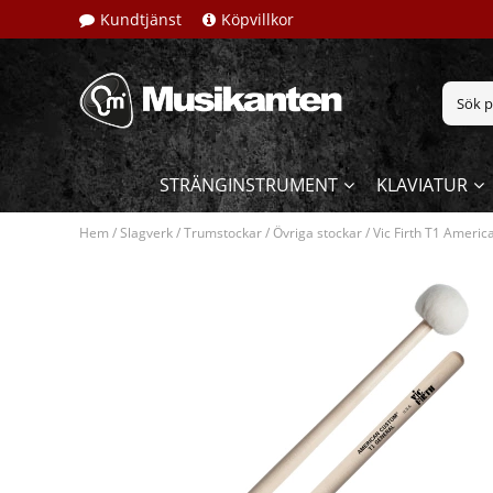
Kundtjänst
Köpvillkor
STRÄNGINSTRUMENT
KLAVIATUR
Hem
/
Slagverk
/
Trumstockar
/
Övriga stockar
/
Vic Firth T1 Ameri