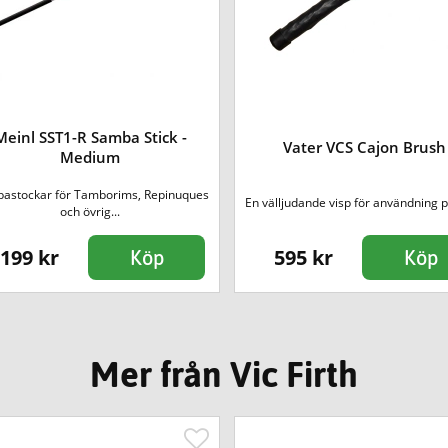
Meinl SST1-R Samba Stick -
Vater VCS Cajon Brush
Medium
astockar för Tamborims, Repinuques
En välljudande visp för användning på
och övrig...
199 kr
595 kr
Köp
Köp
Mer från Vic Firth