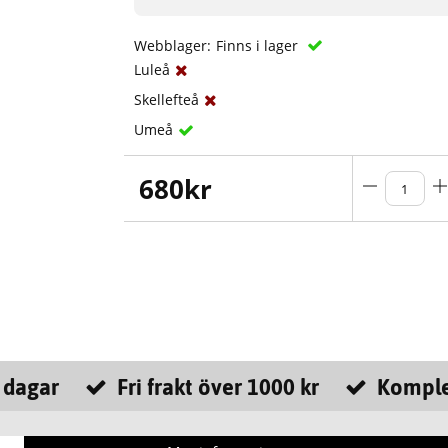
Webblager:
Finns i lager
Luleå
Skellefteå
Umeå
680
kr
 dagar
Fri frakt över 1000 kr
Komple