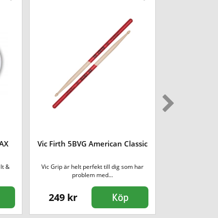
WAX
Vic Firth 5BVG American Classic
Vic Firth 5AT
lt &
Vic Grip är helt perfekt till dig som har
Genom att anv
problem med...
betsning
249 kr
185 kr
Köp