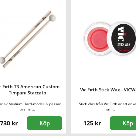
c Firth T3 American Custom
Vic Firth Stick Wax - VIC
Timpani Staccato
är av Medium Hard-modell & passar
Stick Wax från Vic Firth är ett enke
bra när...
smi...
730 kr
125 kr
Köp
Köp