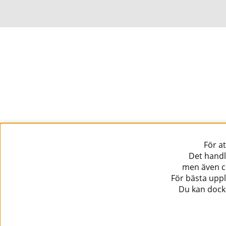
För a
Det handl
men även co
För bästa uppl
Du kan dock 