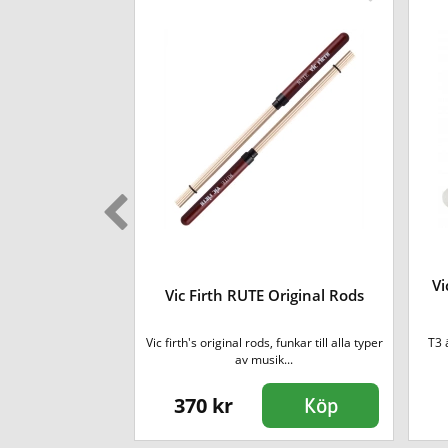
Vi
 Practice Pad
Vic Firth RUTE Original Rods
 diameter på 12",
Vic firth's original rods, funkar till alla typer
T3 
ad...
av musik...
370 kr
Köp
Köp