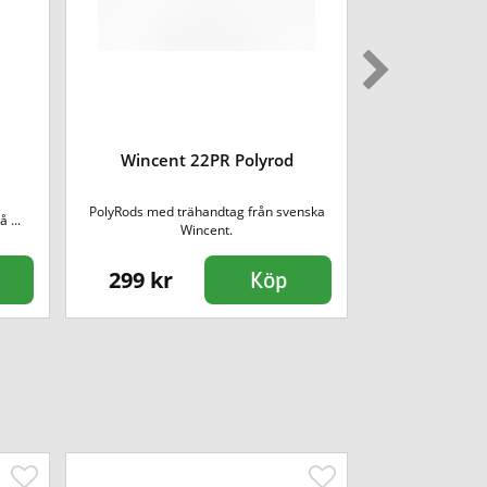
Vic Firth T
Wincent 22PR Polyrod
Timpani 
PolyRods med trähandtag från svenska
 ...
T4 är en hård modell
Wincent.
299 kr
650 kr
Köp