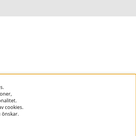
s.
ioner,
nalitet.
v cookies.
u önskar.