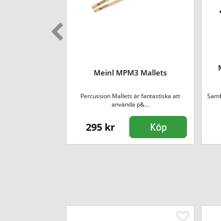
erican Custom
Meinl MPM3 Mallets
artwheel
ka modeller i denna
Percussion Mallets är fantastiska att
Samb
ni-mal...
använda p&...
295 kr
Köp
Köp