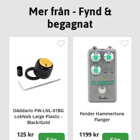
Mer från - Fynd &
begagnat
DAddario PW-LNL-01BG
Fender Hammertone
LokNob Large Plastic -
Flanger
Black/Gold
125 kr
1199 kr
Köp
Köp