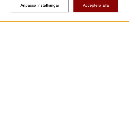
Anpassa inställningar
Acceptera alla
Information
Kundtjänst
Köpvillkor
Musikanten Pro Audio
Dataskyddsförodningen GDPR.
Nyhetsbrev
Vill du få spännande nyheter och erbjudanden från
oss? Ange din e-post nedan!
Skicka