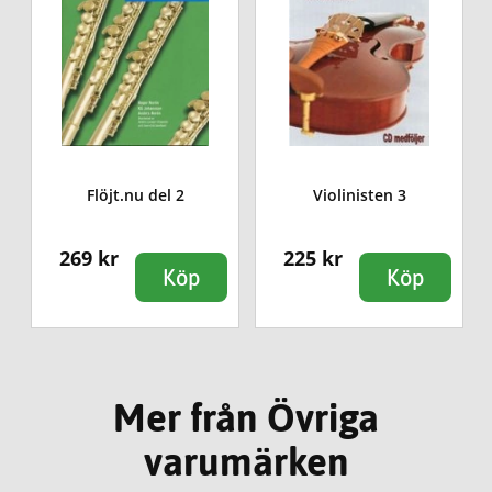
Flöjt.nu del 2
Violinisten 3
269 kr
225 kr
Köp
Köp
Mer från Övriga
varumärken