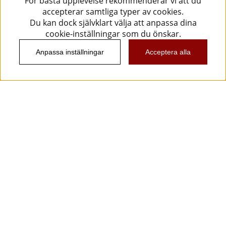
För bästa upplevelse rekommenderar vi att du
accepterar samtliga typer av cookies.
Du kan dock självklart välja att anpassa dina
cookie-inställningar som du önskar.
Anpassa inställningar
Acceptera alla
Information
Kundtjänst
Köpvillkor
Musikanten Pro Audio
Dataskyddsförodningen GDPR.
Nyhetsbrev
Vill du få spännande nyheter och erbjudanden från
oss? Ange din e-post nedan!