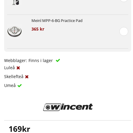
Meinl MPP-6-BG Practice Pad
365 kr
Webblager:
Finns i lager
Luleå
Skellefteå
Umeå
169
kr