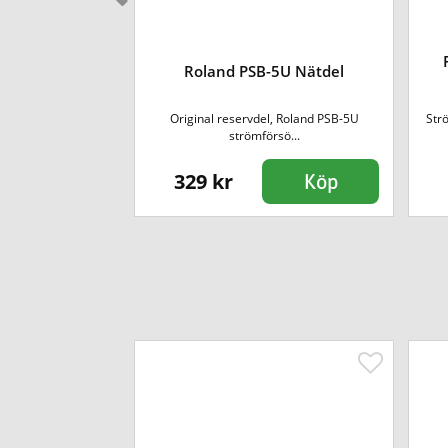
breglass - 40cm
Roland PSB-5U Nätdel
fiberglass med
Original reservdel, Roland PSB-5U
Str
Lätt vikt.
strömförsö...
329 kr
Köp
Köp