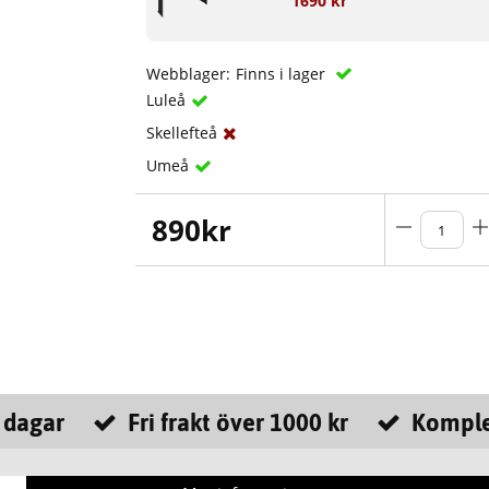
1690 kr
Webblager:
Finns i lager
Luleå
Skellefteå
Umeå
890
kr
 dagar
Fri frakt över 1000 kr
Komple