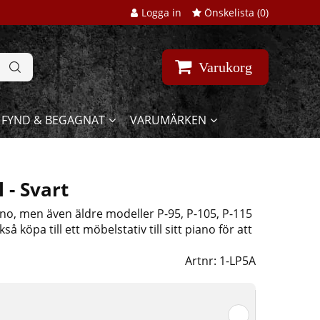
Logga in
Önskelista (
0
)
Varukorg
FYND & BEGAGNAT
VARUMÄRKEN
 - Svart
iano, men även äldre modeller P-95, P-105, P-115
köpa till ett möbelstativ till sitt piano för att
Artnr:
1-LP5A