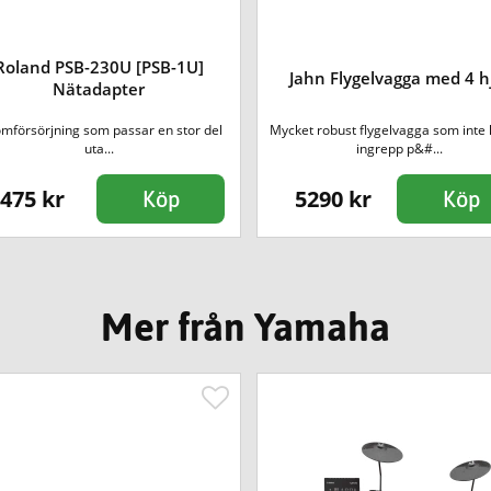
Roland PSB-230U [PSB-1U]
Jahn Flygelvagga med 4 h
Nätadapter
ömförsörjning som passar en stor del
Mycket robust flygelvagga som inte 
uta...
ingrepp p&#...
475 kr
5290 kr
Köp
Köp
Mer från Yamaha