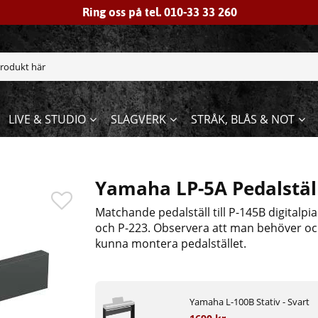
Ring oss på tel. 010-33 33 260
LIVE & STUDIO
SLAGVERK
STRÅK, BLÅS & NOT
Yamaha LP-5A Pedalställ
Matchande pedalställ till P-145B digitalp
och P-223. Observera att man behöver också 
kunna montera pedalstället.
Yamaha L-100B Stativ - Svart