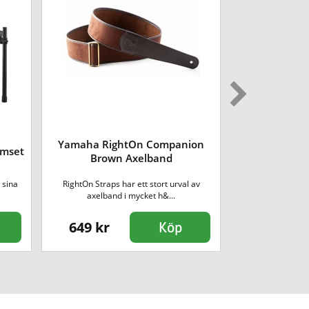
Yamaha RightOn Companion
umset
Yamaha SC-KB
Brown Axelband
 sina
RightOn Straps har ett stort urval av
Gigbag till 61 tan
axelband i mycket h&...
flert
649 kr
799 kr
Köp