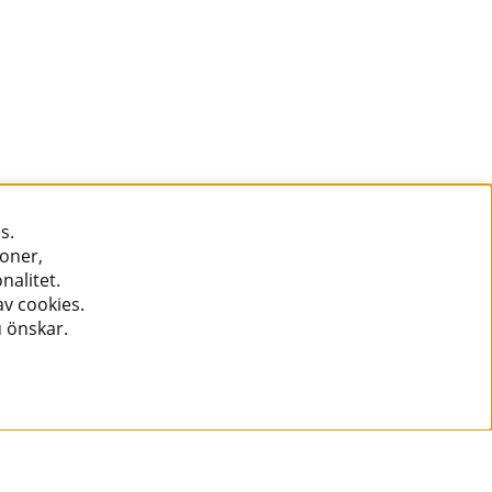
s.
ioner,
nalitet.
v cookies.
u önskar.