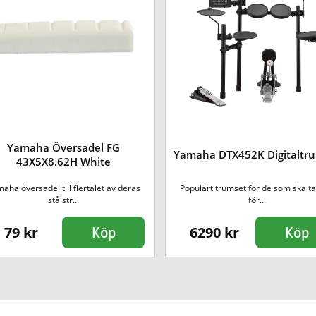
Yamaha Översadel FG
Yamaha DTX452K Digitaltr
43X5X8.62H White
aha översadel till flertalet av deras
Populärt trumset för de som ska ta
stålstr...
för...
79 kr
6290 kr
Köp
Köp