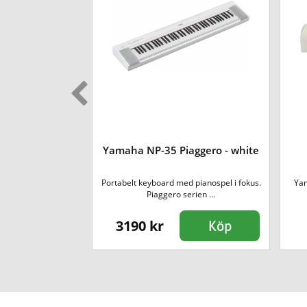
yboardstativ
Yamaha NP-35 Piaggero - white
 till Yamaha's
Portabelt keyboard med pianospel i fokus.
Yam
, exempelv...
Piaggero serien ...
3190 kr
Köp
Köp