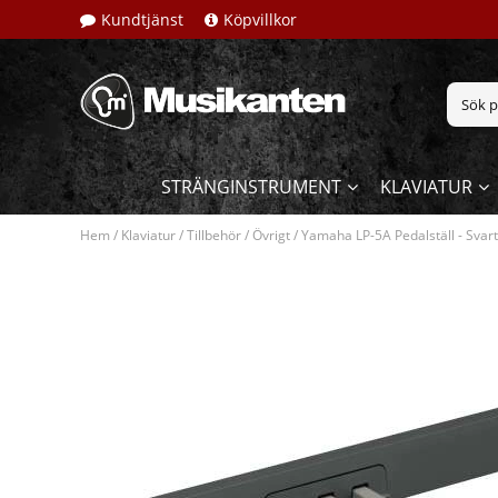
Kundtjänst
Köpvillkor
STRÄNGINSTRUMENT
KLAVIATUR
Hem
/
Klaviatur
/
Tillbehör
/
Övrigt
/
Yamaha LP-5A Pedalställ - Svart