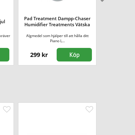
Pad Treatment Dampp-Chaser
jul
Casio AD-12
Humidifier Treatments Vätska
kräver
Algmedel som hjälper till att hålla ditt
Strömadapter som
Piano L...
Casio
299 kr
595 kr
Köp