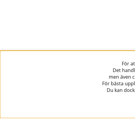
För a
Det handl
men även co
För bästa uppl
Du kan dock 