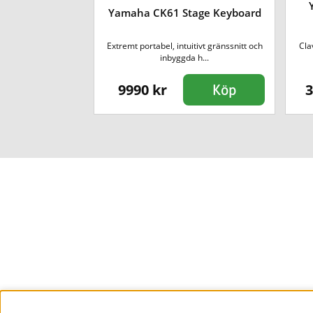
il - Medium
Yamaha CK61 Stage Keyboard
 medium viskositet.
Extremt portabel, intuitivt gränssnitt och
Cla
 fr...
inbyggda h...
9990 kr
3
Köp
Köp