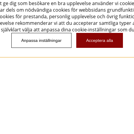
tt ge dig som besökare en bra upplevelse använder vi cookie
ar dels om nödvändiga cookies för webbsidans grundfunkt
okies för prestanda, personlig upplevelse och övrig funktio
evelse rekommenderar vi att du accepterar samtliga typer a
självklart välja att anpassa dina cookie-inställningar som d
Anpassa inställningar
Acceptera alla
Nyhetsbrev
Vill du få spännande nyheter och erbjudanden från
oss? Ange din e-post nedan!
Skicka
Följ oss!