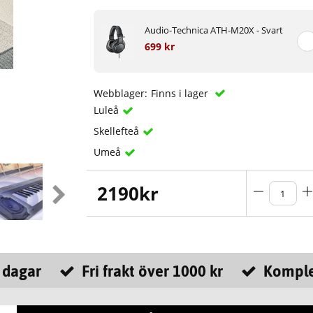
Audio-Technica ATH-M20X - Svart
699 kr
Webblager:
Finns i lager
Luleå
Skellefteå
Umeå
2190
kr
 dagar
Fri frakt över 1000 kr
Komple