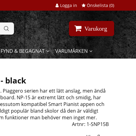
Logga in
Önskelista (
0
)
Varukorg
FYND & BEGAGNAT
VARUMÄRKEN
- black
 Piaggero serien har ett lätt anslag, men ändå
yboard. NP-15 är extremt lätt och smidig, har
 dessutom kompatibel Smart Pianist appen och
ldigt populär bland skolor då den är väldigt
dem funktioner man behöver men inget mer.
Artnr:
1-SNP15B