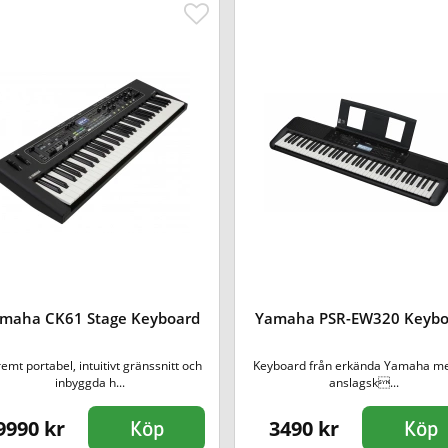
maha CK61 Stage Keyboard
Yamaha PSR-EW320 Keybo
emt portabel, intuitivt gränssnitt och
Keyboard från erkända Yamaha m
inbyggda h...
anslagsk...
9990 kr
3490 kr
Köp
Köp