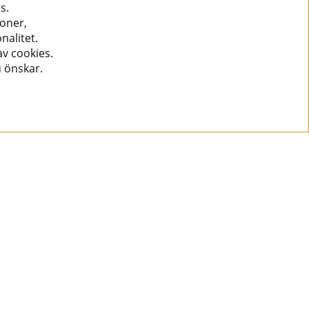
s.
ioner,
nalitet.
v cookies.
u önskar.