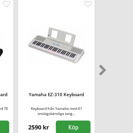
Yamaha P
ard
Yamaha EZ-310 Keyboard
Keybo
ed 76
Keyboard från Yamaha med 61
Ett första steg in
anslagskänsliga tang...
2590 kr
799 kr
Köp