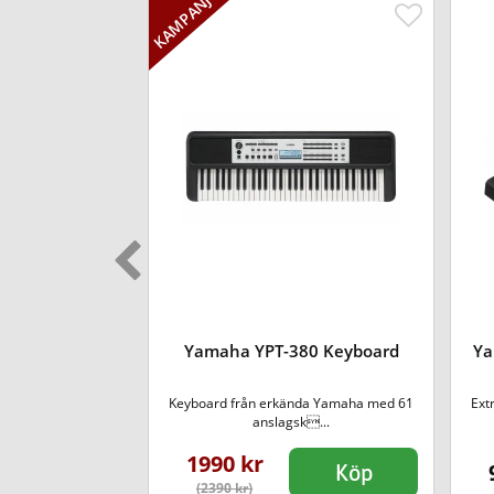
R-SX920
Yamaha YPT-380 Keyboard
Ya
familjen ger PSR-
Keyboard från erkända Yamaha med 61
Extr
mycket k...
anslagsk...
1990 kr
Köp
Köp
(2390 kr)