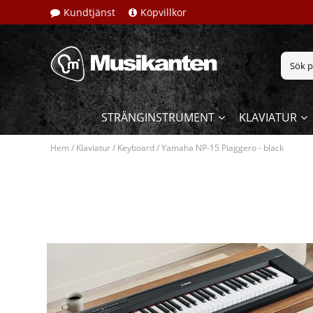
Kundtjänst
Köpvillkor
STRÄNGINSTRUMENT
KLAVIATUR
Hem
/
Klaviatur
/
Keyboard
/
Yamaha NP-15 Piaggero - black