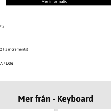
Mer information
ing
.2 Hz increments)
A / LR6)
Mer från - Keyboard