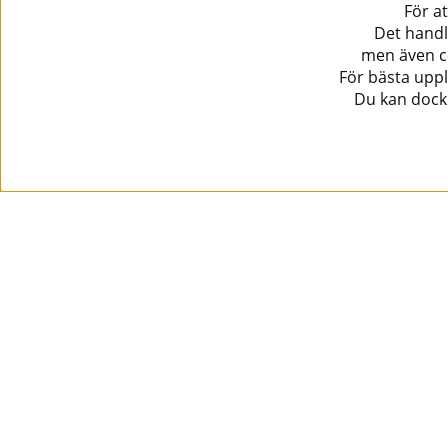
För a
Det handl
men även co
För bästa uppl
Du kan dock 
Information
Kundtjänst
Köpvillkor
Musikanten Pro Audio
Dataskyddsförodningen GDPR.