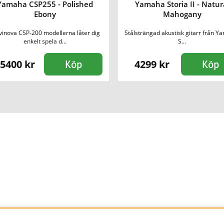
Yamaha CSP255 - Polished
Yamaha Storia II - Natur
Ebony
Mahogany
vinova CSP-200 modellerna låter dig
Stålsträngad akustisk gitarr från Y
enkelt spela d...
S...
5400 kr
4299 kr
Köp
Köp