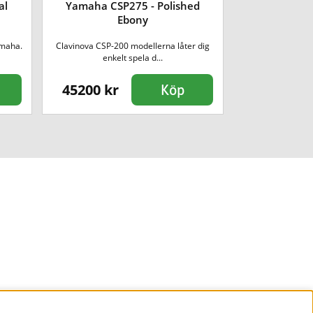
al
Yamaha CSP275 - Polished
Yamaha Pacifi
Ebony
Sparkl
amaha.
Clavinova CSP-200 modellerna låter dig
Elgitarr i Pacifica
enkelt spela d...
Ya
45200 kr
9990 kr
Köp