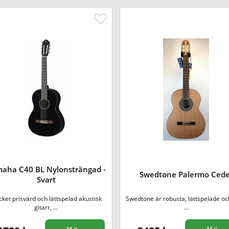
aha C40 BL Nylonsträngad -
Swedtone Palermo Cede
Svart
ket prisvärd och lättspelad akustisk
Swedtone är robusta, lättspelade oc
gitarr, ...
...