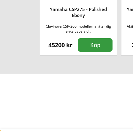
Yamaha CSP275 - Polished
Ya
a 012 - White
Ebony
 en spelkänsla och
Clavinova CSP-200 modellerna låter dig
Akt
 ...
enkelt spela d...
45200 kr
Köp
Köp