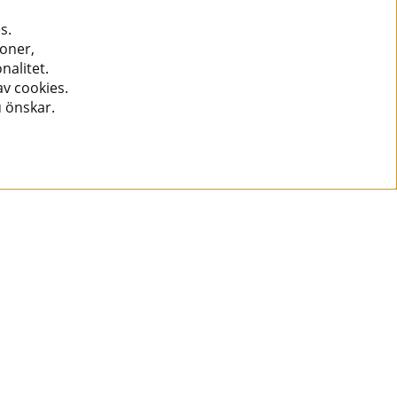
s.
ioner,
nalitet.
v cookies.
u önskar.