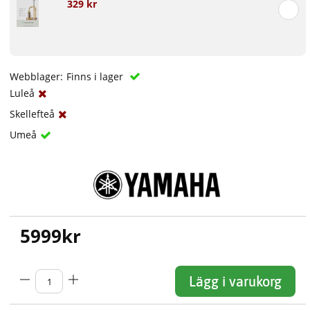
329 kr
Webblager:
Finns i lager
Luleå
Skellefteå
Umeå
5999
kr
Lägg i varukorg