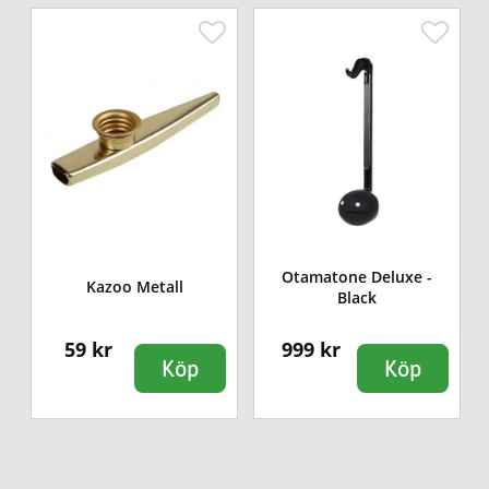
Otamatone Deluxe -
t
Kazoo Metall
Black
59 kr
999 kr
Köp
Köp