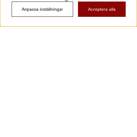
Anpassa inställningar
Acceptera alla
Information
Kundtjänst
Köpvillkor
Musikanten Pro Audio
Dataskyddsförodningen GDPR.
Nyhetsbrev
Vill du få spännande nyheter och erbjudanden från
oss? Ange din e-post nedan!
Skicka