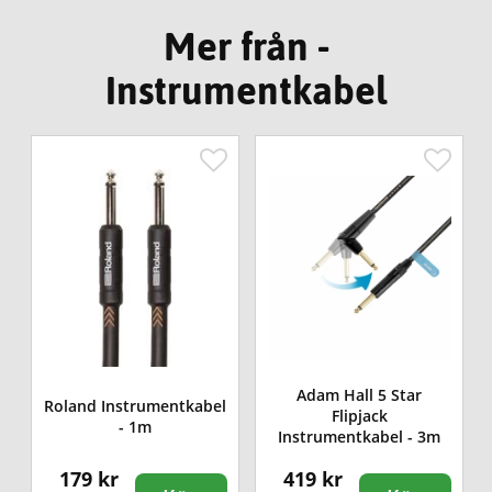
Mer från -
Instrumentkabel
Adam Hall 5 Star
l
Roland Instrumentkabel
Flipjack
- 1m
Instrumentkabel - 3m
179 kr
419 kr