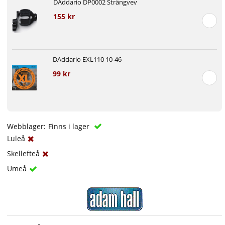
DAddario DP0002 Strängvev
155 kr
DAddario EXL110 10-46
99 kr
Webblager:
Finns i lager
Luleå
Skellefteå
Umeå