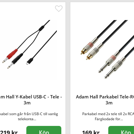
m Hall Y-Kabel USB-C - Tele -
Adam Hall Parkabel Tele-R
3m
3m
kabel som går från USB-C till vanlig
Parkabel med 2x tele till 2x RCA
telekonta...
Färgkodade för...
219 kr
169 kr
Köp
Köp