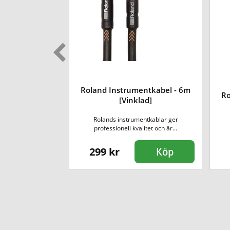
entkabel - 3m
Roland Instrumentkabel - 6m
Ro
lad]
[Vinklad]
tkabel från Fender
Rolands instrumentkablar ger
ri k...
professionell kvalitet och är...
299 kr
Köp
Köp