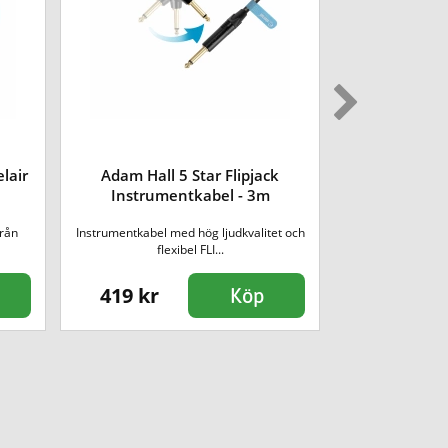
lair
Adam Hall 5 Star Flipjack
Roland Inst
Instrumentkabel - 3m
[V
från
Instrumentkabel med hög ljudkvalitet och
Rolands ins
flexibel FLI...
professionel
419 kr
179 kr
Köp