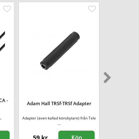
CA -
Adam Hall TRSf-TRSf Adapter
Adam Hall Tel
.
Adapter (även kallad könsbytare) från Tele
Signalkabel med
...
till XLR
59 kr
219 kr
Köp