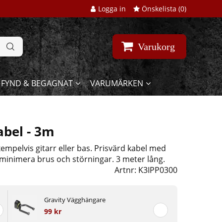
Logga in
Önskelista (
0
)
Varukorg
FYND & BEGAGNAT
VARUMÄRKEN
bel - 3m
mpelvis gitarr eller bas. Prisvärd kabel med
t minimera brus och störningar. 3 meter lång.
Artnr:
K3IPP0300
Gravity Vägghängare
99 kr