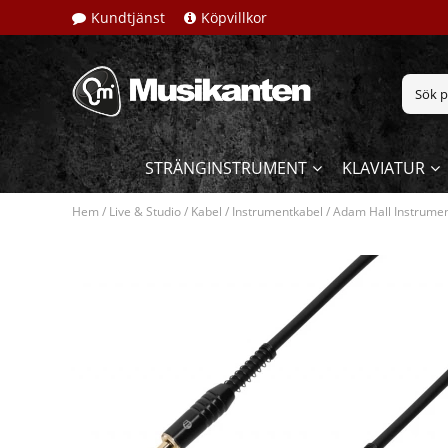
Kundtjänst
Köpvillkor
STRÄNGINSTRUMENT
KLAVIATUR
Hem
/
Live & Studio
/
Kabel
/
Instrumentkabel
/
Adam Hall Instrumen