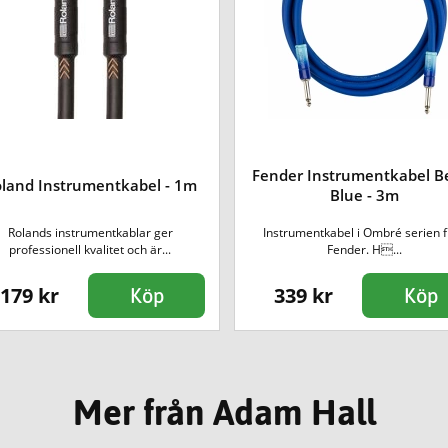
Fender Instrumentkabel Be
land Instrumentkabel - 1m
Blue - 3m
Rolands instrumentkablar ger
Instrumentkabel i Ombré serien 
professionell kvalitet och är...
Fender. H...
179 kr
339 kr
Köp
Köp
Mer från Adam Hall