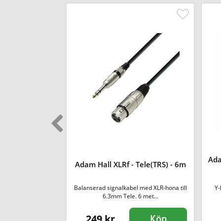
) - Tele(TRS)
Ada
Adam Hall XLRf - Tele(TRS) - 6m
ter
a) till 6.3mm tele
Balanserad signalkabel med XLR-hona till
Y-
).
6.3mm Tele. 6 met...
249 kr
Köp
Köp