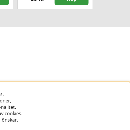
s.
ioner,
nalitet.
v cookies.
u önskar.