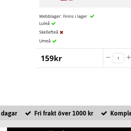
Webblager:
Finns i lager
Luleå
Skellefteå
Umeå
159
kr
 dagar
Fri frakt över 1000 kr
Komple