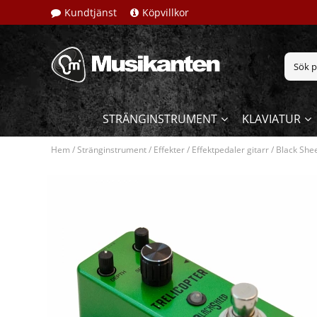
Kundtjänst
Köpvillkor
STRÄNGINSTRUMENT
KLAVIATUR
Hem
/
Stränginstrument
/
Effekter
/
Effektpedaler gitarr
/
Black She