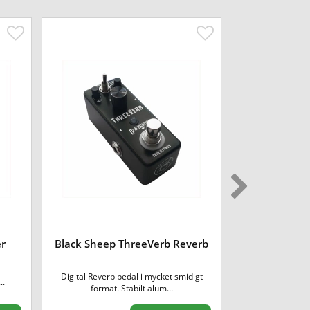
er
Black Sheep ThreeVerb Reverb
Black Sh
Digital Reverb pedal i mycket smidigt
En 9V Power Sup
..
format. Stabilt alum...
2