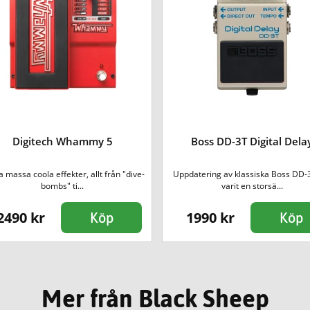
Digitech Whammy 5
Boss DD-3T Digital Dela
 massa coola effekter, allt från "dive-
Uppdatering av klassiska Boss DD
bombs" ti...
varit en storsä...
2490 kr
1990 kr
Köp
Köp
Mer från Black Sheep