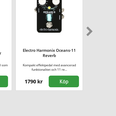
Electro Harmonix Oceans-11
y
Digitech W
Reverb
-3 som
Kompakt effektpedal med avancerad
Digitech har gjor
funktionalitet och 11 re...
1790 kr
2990 kr
Köp