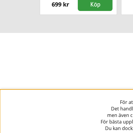
699 kr
Köp
Köp
För a
Det handl
men även co
För bästa uppl
Du kan dock 