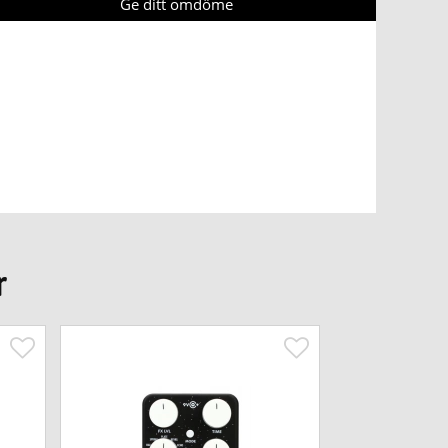
Ge ditt omdöme
r