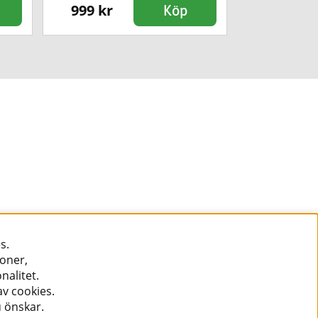
999 kr
999 kr
Köp
s.
ioner,
nalitet.
v cookies.
u önskar.