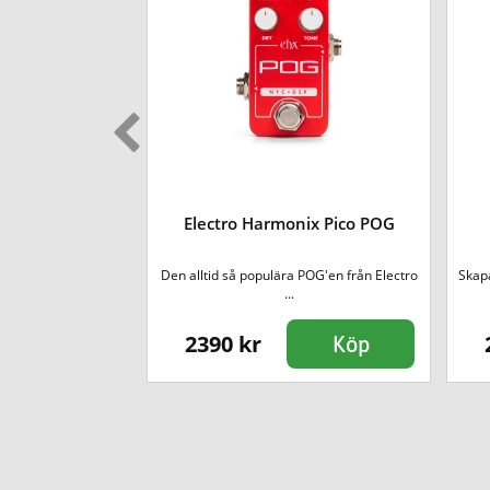
 Pico Oceans 3-
Electro Harmonix Pico POG
everb
everbet från Electro
Den alltid så populära POG'en från Electro
Skapa
 i...
...
2390 kr
Köp
Köp