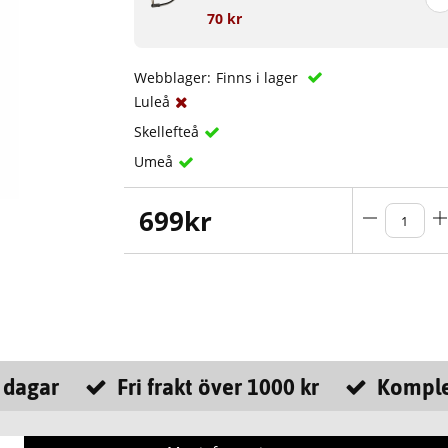
70 kr
Webblager:
Finns i lager
Luleå
Skellefteå
Umeå
699
kr
 dagar
Fri frakt över 1000 kr
Komple