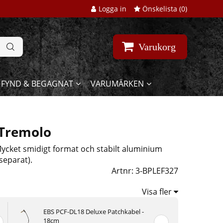
Logga in
Önskelista (
0
)
Varukorg
FYND & BEGAGNAT
VARUMÄRKEN
 Tremolo
ycket smidigt format och stabilt aluminium
separat).
Artnr:
3-BPLEF327
Visa fler
EBS PCF-DL18 Deluxe Patchkabel -
18cm