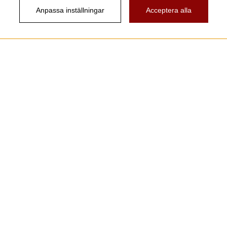
Anpassa inställningar
Acceptera alla
Nyhetsbrev
Vill du få spännande nyheter och erbjudanden från
oss? Ange din e-post nedan!
Skicka
Följ oss!