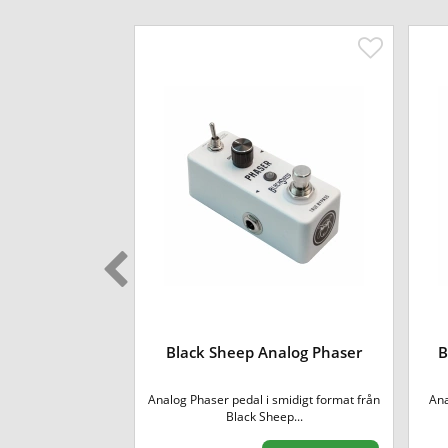
Noise Gate
Black Sheep Analog Phaser
B
 brus och brum så
Analog Phaser pedal i smidigt format från
Ana
k S...
Black Sheep...