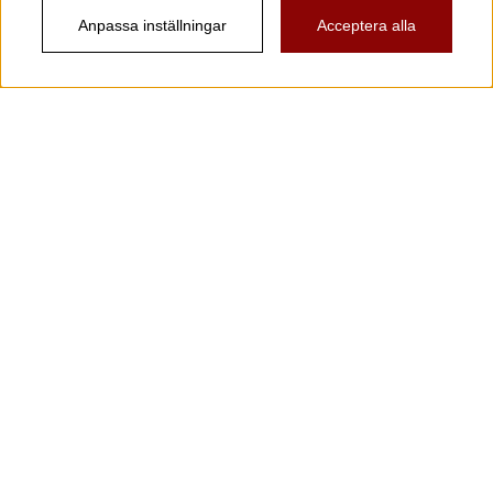
Anpassa inställningar
Acceptera alla
Information
Kundtjänst
Köpvillkor
Musikanten Pro Audio
Dataskyddsförodningen GDPR.
Nyhetsbrev
Vill du få spännande nyheter och erbjudanden från
oss? Ange din e-post nedan!
Skicka