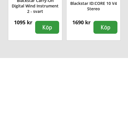
Blackstar Carry-On
4
Blackstar ID:CORE 10 V4
Digital Wind Instrument
Stereo
2 - svart
1095 kr
1690 kr
Köp
Köp