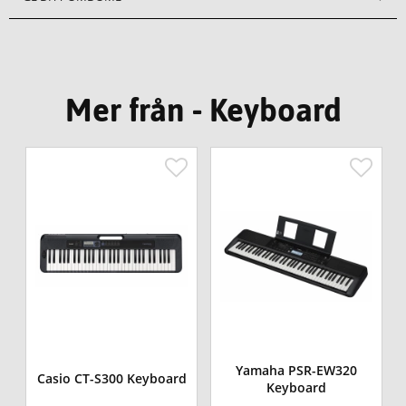
Mer från - Keyboard
o
Yamaha PSR-EW320
Casio CT-S300 Keyboard
Keyboard