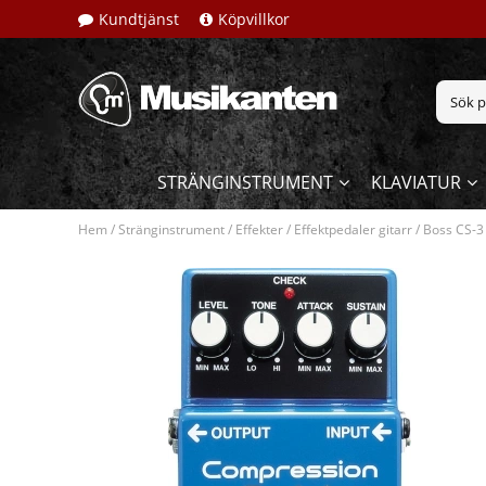
Kundtjänst
Köpvillkor
STRÄNGINSTRUMENT
KLAVIATUR
Hem
/
Stränginstrument
/
Effekter
/
Effektpedaler gitarr
/
Boss CS-3