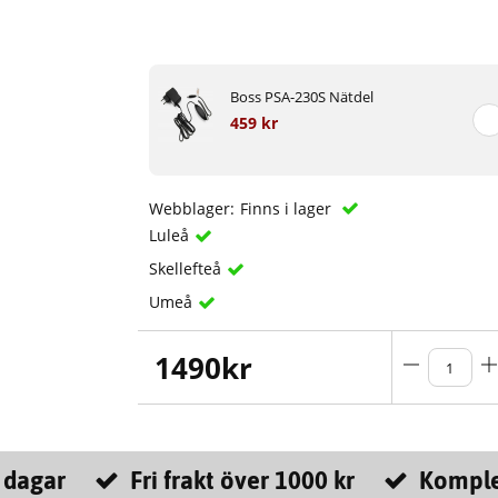
Boss PSA-230S Nätdel
459 kr
Webblager:
Finns i lager
Luleå
Skellefteå
Umeå
1490
kr
 dagar
Fri frakt över 1000 kr
Komple