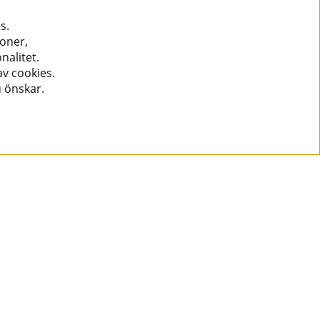
s.
ioner,
nalitet.
v cookies.
u önskar.