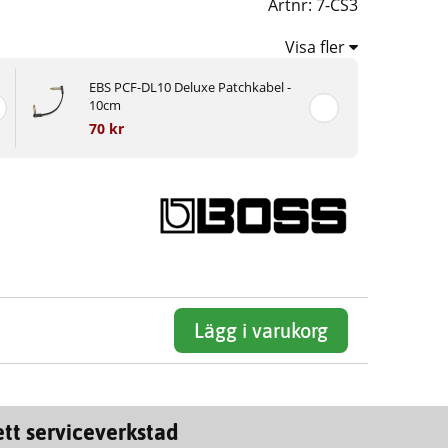
Artnr:
7-CS3
Visa fler
EBS PCF-DL10 Deluxe Patchkabel -
10cm
70 kr
Lägg i varukorg
tt serviceverkstad