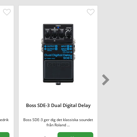
Electro H
Boss SDE-3 Dual Digital Delay
Expre
edrik
Boss SDE-3 ger dig det klassiska soundet
A single-output
från Roland ...
enoug