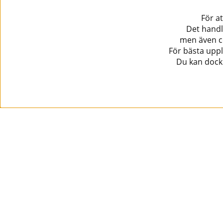
För a
Det handl
men även co
För bästa uppl
Du kan dock 
Information
Kundtjänst
Köpvillkor
Musikanten Pro Audio
Dataskyddsförodningen GDPR.