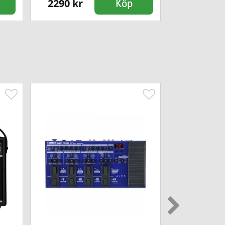
2290 kr
699 kr
Köp