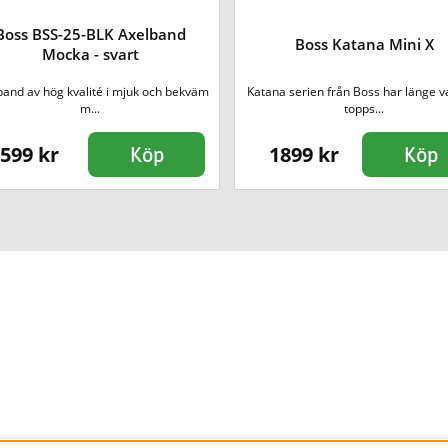
Boss BSS-25-BLK Axelband
Boss Katana Mini X
Mocka - svart
band av hög kvalité i mjuk och bekväm
Katana serien från Boss har länge va
m...
topps...
599 kr
1899 kr
Köp
Köp