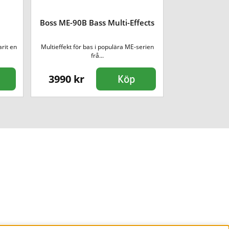
Boss ME-90B Bass Multi-Effects
Boss V
rit en
Multieffekt för bas i populära ME-serien
VO-1 Vocoder är
frå...
effekt
3990 kr
2490 kr
Köp