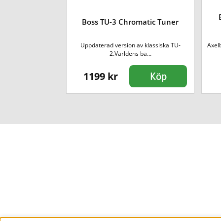
ression Pedal
Boss TU-3 Chromatic Tuner
en professionell
Uppdaterad version av klassiska TU-
Axel
npe...
2.Världens bä...
1199 kr
Köp
Köp