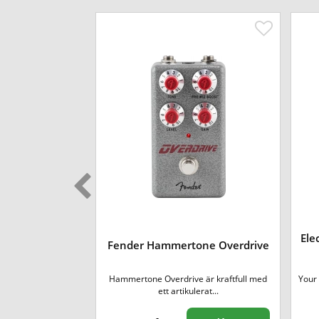
Ele
 FS-1 Switch
Fender Hammertone Overdrive
n ultra-kompakt
Hammertone Overdrive är kraftfull med
Your 
 m...
ett artikulerat...