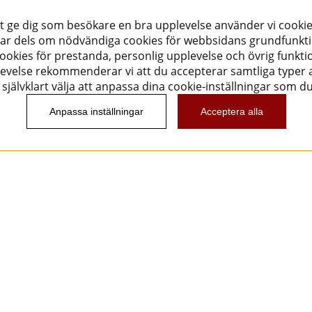
tt ge dig som besökare en bra upplevelse använder vi cookie
ar dels om nödvändiga cookies för webbsidans grundfunkt
okies för prestanda, personlig upplevelse och övrig funktio
evelse rekommenderar vi att du accepterar samtliga typer a
självklart välja att anpassa dina cookie-inställningar som d
Anpassa inställningar
Acceptera alla
Nyhetsbrev
Vill du få spännande nyheter och erbjudanden från
oss? Ange din e-post nedan!
Skicka