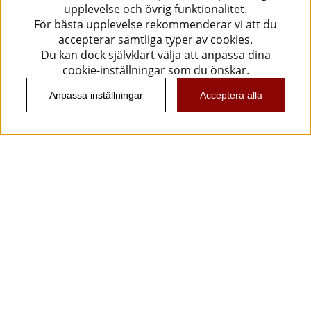
upplevelse och övrig funktionalitet.
För bästa upplevelse rekommenderar vi att du
accepterar samtliga typer av cookies.
Du kan dock självklart välja att anpassa dina
cookie-inställningar som du önskar.
Anpassa inställningar
Acceptera alla
Information
Kundtjänst
Köpvillkor
Musikanten Pro Audio
Dataskyddsförodningen GDPR.
Nyhetsbrev
Vill du få spännande nyheter och erbjudanden från