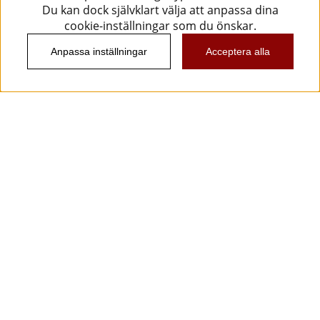
Du kan dock självklart välja att anpassa dina
cookie-inställningar som du önskar.
Anpassa inställningar
Acceptera alla
Information
Kundtjänst
Köpvillkor
Musikanten Pro Audio
Dataskyddsförodningen GDPR.
Nyhetsbrev
Vill du få spännande nyheter och erbjudanden från
oss? Ange din e-post nedan!