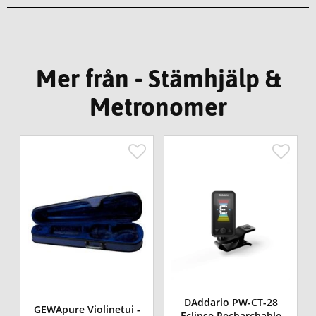
Mer från - Stämhjälp &
Metronomer
DAddario PW-CT-28
GEWApure Violinetui -
Eclipse Recharchable