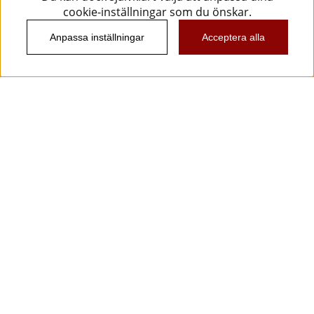
cookie-inställningar som du önskar.
Anpassa inställningar
Acceptera alla
Information
Kundtjänst
Köpvillkor
Musikanten Pro Audio
Dataskyddsförodningen GDPR.
Nyhetsbrev
Vill du få spännande nyheter och erbjudanden från
oss? Ange din e-post nedan!
Skicka