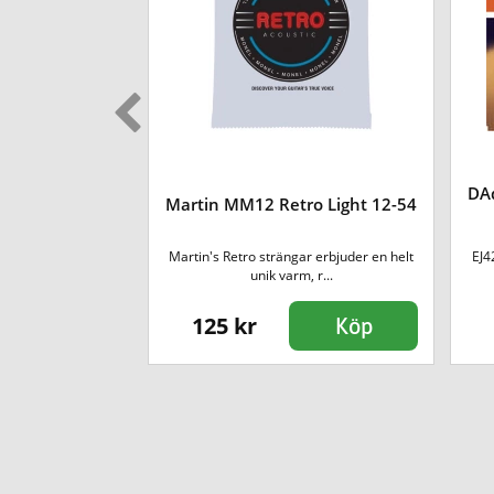
DAd
per Light 09-45
Martin MM12 Retro Light 12-54
ddarios phosphor
Martin's Retro strängar erbjuder en helt
EJ4
gar va...
unik varm, r...
125 kr
Köp
Köp