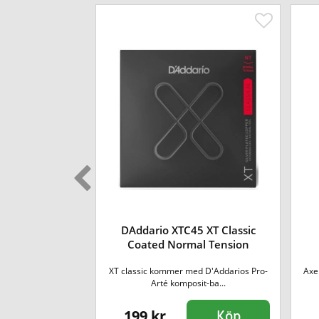
-03 Strap Lock
DAddario XTC45 XT Classic
- Gold
Coated Normal Tension
låsmekanism ser till
XT classic kommer med D'Addarios Pro-
Axe
ba...
Arté komposit-ba...
199 kr
Köp
Köp