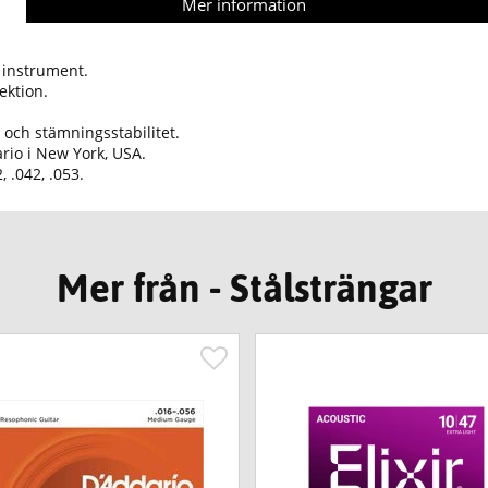
Mer information
t instrument.
ektion.
 och stämningsstabilitet.
ario i New York, USA.
, .042, .053.
Mer från - Stålsträngar