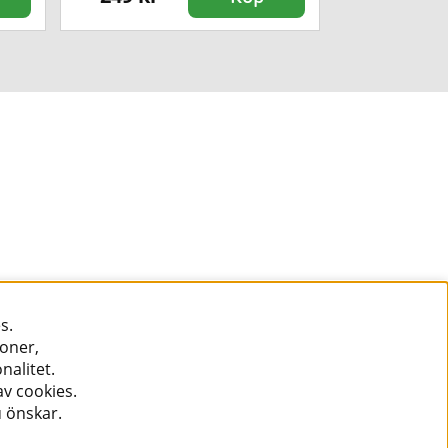
s.
ioner,
nalitet.
v cookies.
u önskar.