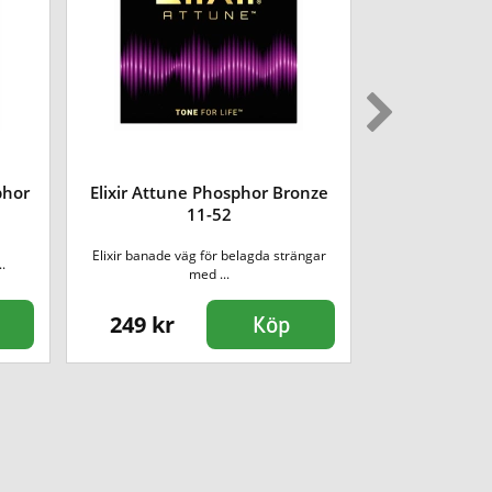
phor
Elixir Attune Phosphor Bronze
Martin MA550
11-52
Elixir banade väg för belagda strängar
Martin's klas
..
med ...
lindning
249 kr
99 kr
Köp