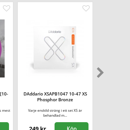
[10-
DAddario XSAPB1047 10-47 XS
DAddario P
Phosphor Bronze
Cap
s mest
Varje enskild sträng i ett set XS är
DAddario´s nya Fl
behandlad m...
per
249 kr
375 kr
Köp