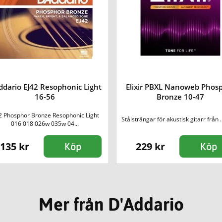
dario EJ42 Resophonic Light
Elixir PBXL Nanoweb Phos
16-56
Bronze 10-47
2 Phosphor Bronze Resophonic Light
Stålsträngar för akustisk gitarr från .
016 018 026w 035w 04...
135 kr
229 kr
Köp
Köp
Mer från D'Addario