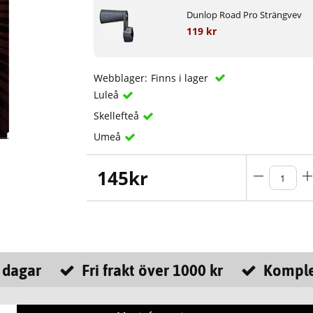
Dunlop Road Pro Strängvev
119 kr
Webblager:
Finns i lager
Luleå
Skellefteå
Umeå
145
kr
 dagar
Fri frakt över 1000 kr
Komple