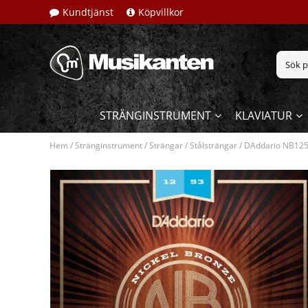
Kundtjänst
Köpvillkor
STRÄNGINSTRUMENT
KLAVIATUR
Hem
/
Stränginstrument
/
Strängar
/
Stålsträngar
/
DAddario NB1253