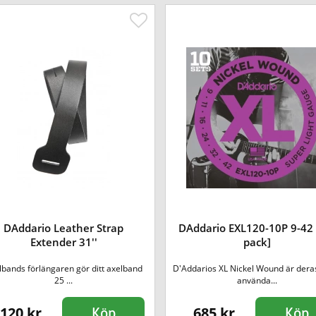
DAddario Leather Strap
DAddario EXL120-10P 9-42 
Extender 31''
pack]
lbands förlängaren gör ditt axelband
D'Addarios XL Nickel Wound är dera
25 ...
använda...
120 kr
685 kr
Köp
Köp