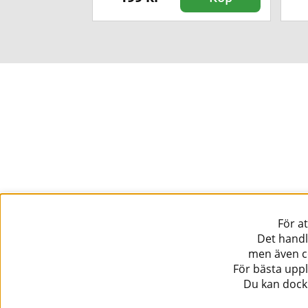
För a
Det handl
men även co
För bästa uppl
Du kan dock 