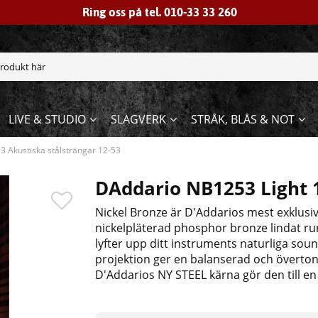
Ring oss på tel. 010-33 33 260
LIVE & STUDIO
SLAGVERK
STRÅK, BLÅS & NOT
 Akustiska stålsträngar 12-53
DAddario NB1253 Light 
Nickel Bronze är D'Addarios mest exklusi
nickelpläterad phosphor bronze lindat run
lyfter upp ditt instruments naturliga sou
projektion ger en balanserad och överton
D'Addarios NY STEEL kärna gör den till en