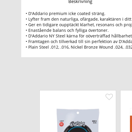
Beskrivning
• D'Addario premium icke coated sträng.
• Lyfter fram den naturliga, ofärgade, karaktären i dit
• Ger en tidigare oupptäckt klarhet, resonans och proj
• Enastående balans och fylliga övertoner.
• D'Addario NY Steel kärna för oöverträffad hållbarhet
• Framtagen och tillverkad till sin perfektion av D'Add
• Plain Steel .012, .016, Nickel Bronze Wound .024, .032