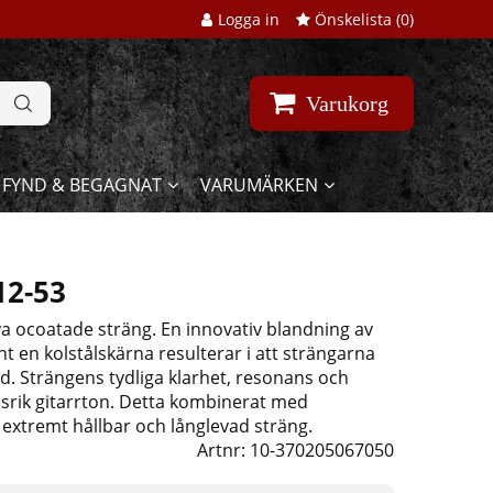
Logga in
Önskelista (
0
)
Varukorg
FYND & BEGAGNAT
VARUMÄRKEN
12-53
va ocoatade sträng. En innovativ blandning av
t en kolstålskärna resulterar i att strängarna
nd. Strängens tydliga klarhet, resonans och
srik gitarrton. Detta kombinerat med
 extremt hållbar och långlevad sträng.
Artnr:
10-370205067050