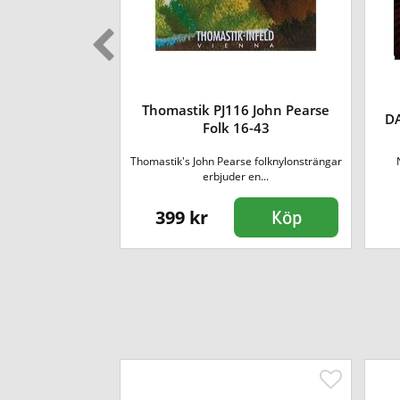
1152-3P 11-52
Thomastik PJ116 John Pearse
DA
ze [3-pack]
Folk 16-43
pris! Varje enskild
Thomastik's John Pearse folknylonsträngar
et...
erbjuder en...
399 kr
Köp
Köp