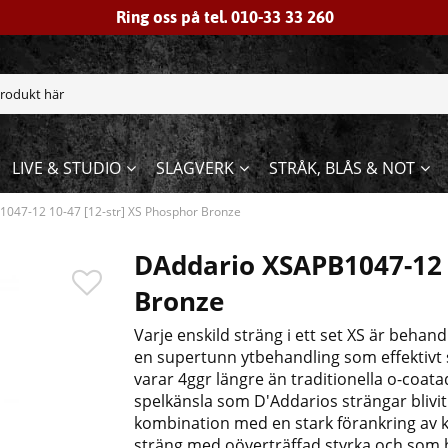
Ring oss på tel. 010-33 33 260
LIVE & STUDIO
SLAGVERK
STRÅK, BLÅS & NOT
047-12 10-47 [12-str] XS Phosphor Bronze
DAddario XSAPB1047-12 1
Bronze
Varje enskild sträng i ett set XS är beh
en supertunn ytbehandling som effektivt 
varar 4ggr längre än traditionella o-coat
spelkänsla som D'Addarios strängar blivit
kombination med en stark förankring av k
sträng med oöverträffad styrka och som h