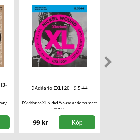
 [3-
DAddario PW
DAddario EXL120+ 9.5-44
räng!
D'Addarios XL Nickel Wound är deras mest
Planet Waves 
använda...
axelban
99 kr
135 kr
Köp