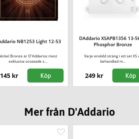
DAddario XSAPB1356 13-5
ddario NB1253 Light 12-53
Phosphor Bronze
Nickel Bronze är D'Addarios mest
Varje enskild sträng i ett set XS 
exklusiva ocoatade s...
behandlad m...
145 kr
249 kr
Köp
Köp
Mer från D'Addario