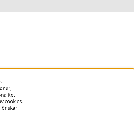
s.
ioner,
nalitet.
v cookies.
u önskar.