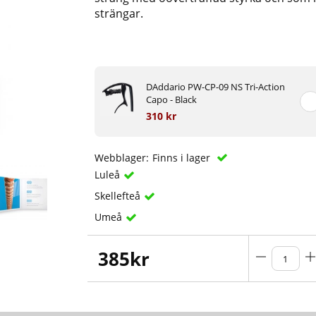
strängar.
DAddario PW-CP-09 NS Tri-Action
Capo - Black
310 kr
Webblager:
Finns i lager
Luleå
Skellefteå
Umeå
385
kr