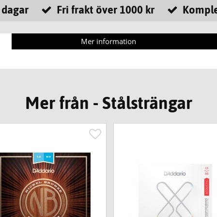
 dagar
Fri frakt över 1000 kr
Komple
Mer information
Mer från - Stålsträngar