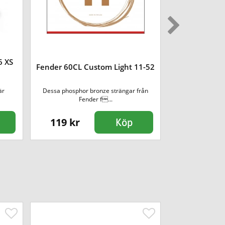
6 XS
Martin MM1
Fender 60CL Custom Light 11-52
Lig
är
Dessa phosphor bronze strängar från
Martin's Retro st
Fender f...
unik
119 kr
135 kr
Köp