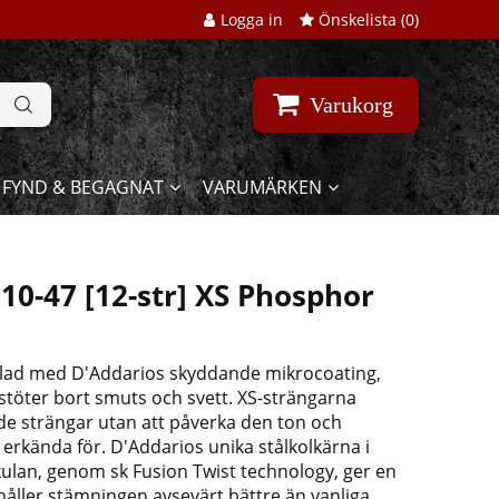
Logga in
Önskelista (
0
)
Varukorg
FYND & BEGAGNAT
VARUMÄRKEN
0-47 [12-str] XS Phosphor
andlad med D'Addarios skyddande mikrocoating,
stöter bort smuts och svett. XS-strängarna
ade strängar utan att påverka den ton och
 erkända för. D'Addarios unika stålkolkärna i
ulan, genom sk Fusion Twist technology, ger en
åller stämningen avsevärt bättre än vanliga