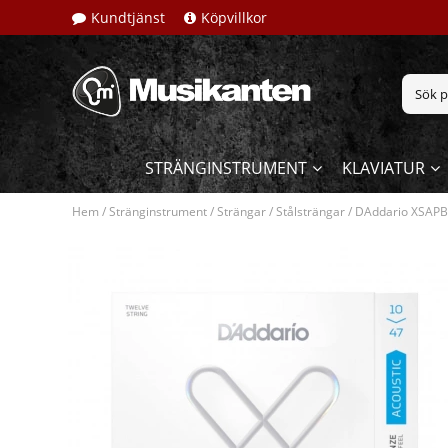
Kundtjänst
Köpvillkor
STRÄNGINSTRUMENT
KLAVIATUR
Hem
/
Stränginstrument
/
Strängar
/
Stålsträngar
/
DAddario XSAPB1