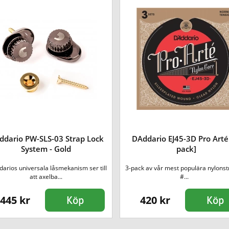
ddario PW-SLS-03 Strap Lock
DAddario EJ45-3D Pro Arté
System - Gold
pack]
arios universala låsmekanism ser till
3-pack av vår mest populära nylonst
att axelba...
#...
445 kr
420 kr
Köp
Köp