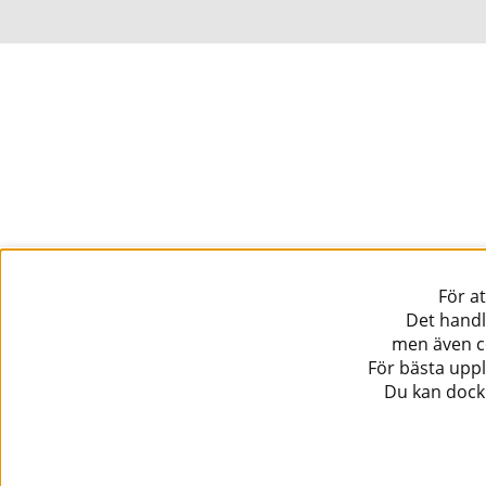
För a
Det handl
men även co
För bästa uppl
Du kan dock 