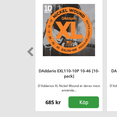
3 Jazz Acrylux
DAddario EXL110-10P 10-46 [10-
DA
[3-pack]
pack]
 tagit spelkontroll,
D'Addarios XL Nickel Wound är deras mest
D'Add
...
använda...
685 kr
Köp
Köp