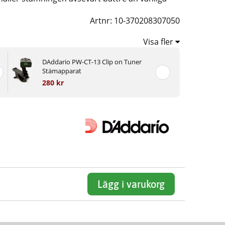
Artnr:
10-370208307050
Visa fler
DAddario PW-CT-13 Clip on Tuner
Stämapparat
280 kr
Lägg i varukorg