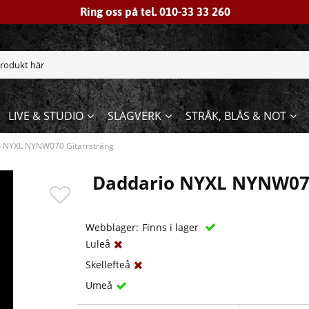
Ring oss på tel. 010-33 33 260
LIVE & STUDIO
SLAGVERK
STRÅK, BLÅS & NOT
 NYXL NYNW070 Gitarrsträng
Daddario NYXL NYNW070
Webblager:
Finns i lager
Luleå
Skellefteå
Umeå