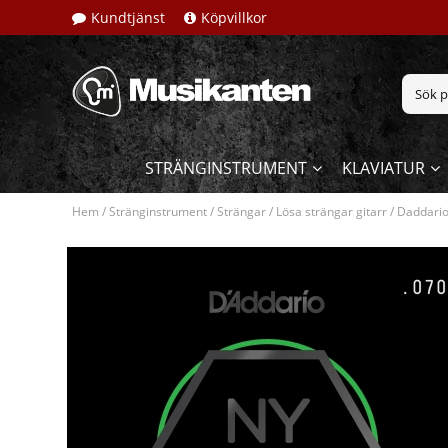
Kundtjänst
Köpvillkor
STRÄNGINSTRUMENT
KLAVIATUR
Hem
/
Stränginstrument
/
Strängar
/
Lösa strängar gitarr
/
Daddario