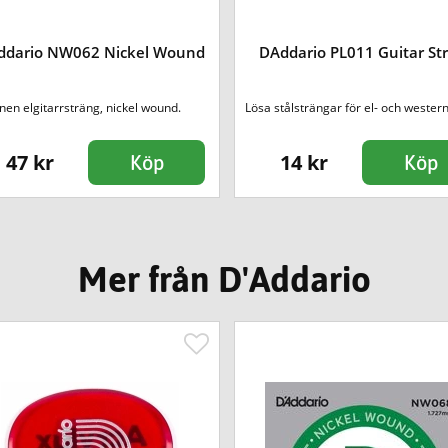
ddario NW062 Nickel Wound
DAddario PL011 Guitar Str
en elgitarrsträng, nickel wound.
Lösa stålsträngar för el- och western
47 kr
14 kr
Köp
Köp
Mer från D'Addario