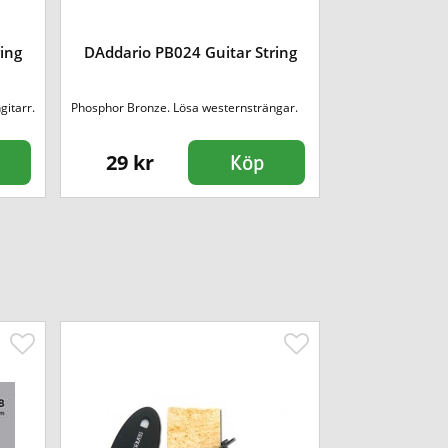
ing
DAddario PB024 Guitar String
DAddario NW
gitarr.
Phosphor Bronze. Lösa westernsträngar.
Spunnen elgitarrs
29 kr
33 kr
Köp