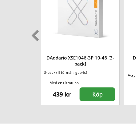
3/4M Prelude
DAddario XSE1046-3P 10-46 [3-
D
rängar
pack]
3-pack till förmånligt pris!
n i Prelude ger en
Acryl
s och s...
Med en ultratunn...
439 kr
Köp
Köp