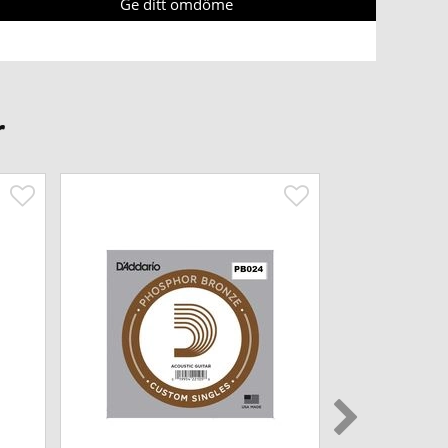
Ge ditt omdöme
r