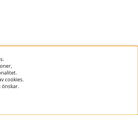
s.
ioner,
nalitet.
v cookies.
u önskar.