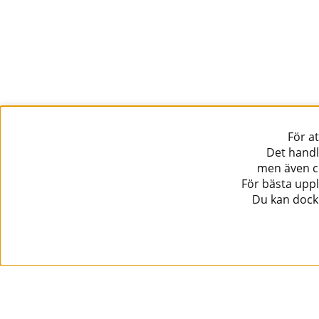
För a
Det handl
men även co
För bästa uppl
Du kan dock 
Information