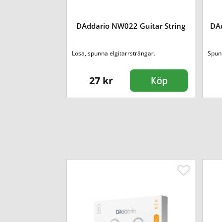
-5 [EB-1535]
DAddario NW022 Guitar String
DA
 A-5
Lösa, spunna elgitarrsträngar.
Spunn
27 kr
Köp
Köp