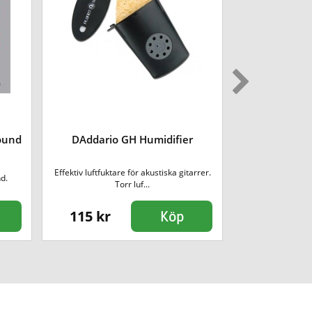
ound
DAddario GH Humidifier
DAddario NY
Effektiv luftfuktare för akustiska gitarrer.
De starkaste elgi
d.
Torr luf...
n
115 kr
369 kr
Köp