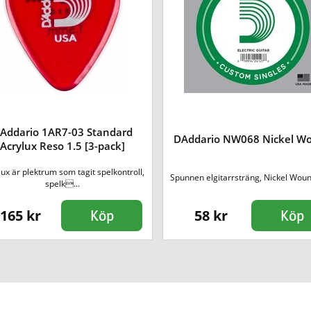
Addario 1AR7-03 Standard
DAddario NW068 Nickel W
Acrylux Reso 1.5 [3-pack]
ux är plektrum som tagit spelkontroll,
Spunnen elgitarrsträng, Nickel Woun
spelk...
165 kr
58 kr
Köp
Köp