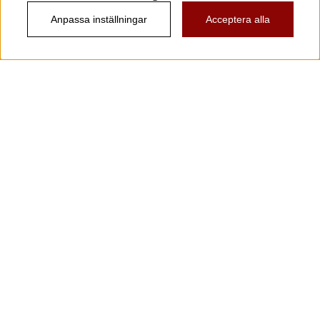
Anpassa inställningar
Acceptera alla
Information
Kundtjänst
Köpvillkor
Musikanten Pro Audio
Dataskyddsförodningen GDPR.
Nyhetsbrev
Vill du få spännande nyheter och erbjudanden från
oss? Ange din e-post nedan!
Skicka