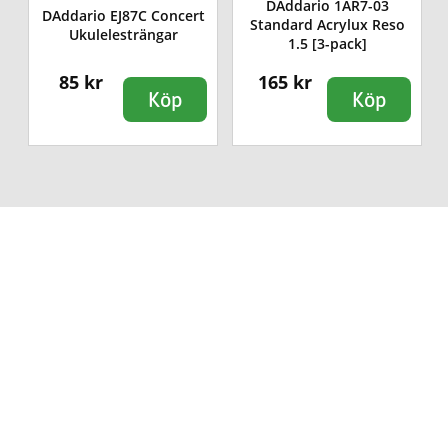
DAddario 1AR7-03
DAddario EJ87C Concert
Standard Acrylux Reso
Ukulelesträngar
1.5 [3-pack]
85 kr
165 kr
Köp
Köp