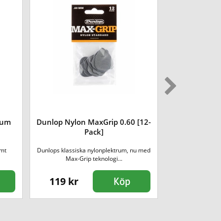
rum
Dunlop Nylon MaxGrip 0.60 [12-
Dunlop Pri
Pack]
5mm 
emt
Dunlops klassiska nylonplektrum, nu med
These Primetone Gu
Max-Grip teknologi...
jaz
119 kr
319 kr
Köp