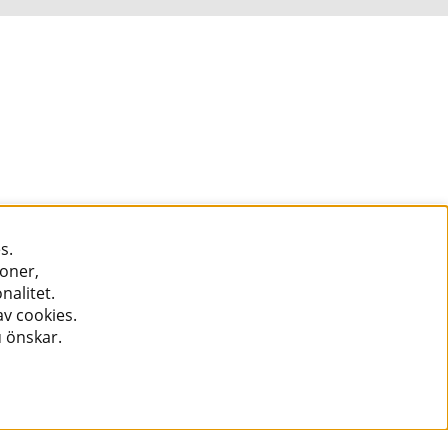
s.
ioner,
nalitet.
v cookies.
u önskar.