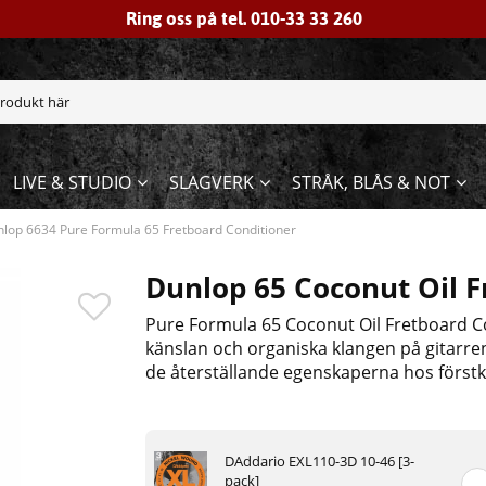
Ring oss på tel. 010-33 33 260
LIVE & STUDIO
SLAGVERK
STRÅK, BLÅS & NOT
lop 6634 Pure Formula 65 Fretboard Conditioner
Dunlop 65 Coconut Oil 
Pure Formula 65 Coconut Oil Fretboard Co
känslan och organiska klangen på gitarre
de återställande egenskaperna hos förstk
DAddario EXL110-3D 10-46 [3-
pack]