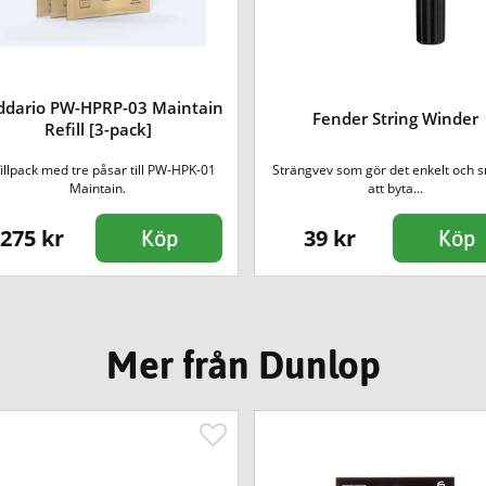
dario PW-HPRP-03 Maintain
Fender String Winder
Refill [3-pack]
illpack med tre påsar till PW-HPK-01
Strängvev som gör det enkelt och 
Maintain.
att byta...
275 kr
39 kr
Köp
Köp
Mer från Dunlop