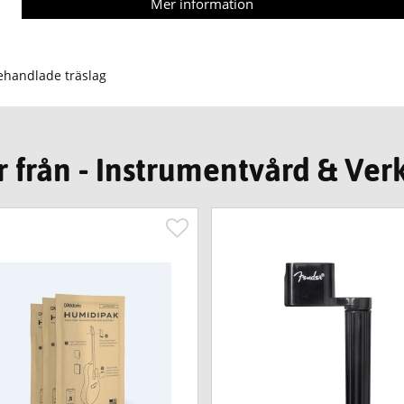
Mer information
behandlade träslag
 från - Instrumentvård & Ver