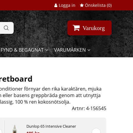
Logga in
Önskelista (
0
)
Varukorg
FYND & BEGAGNAT
VARUMÄRKEN
Fretboard
nditioner förnyar den rika karaktären, mjuka
n eller basens greppbräda genom att utnyttja
lassig, 100 % ren kokosnötsolja.
Artnr:
4-156545
Dunlop 65 Intensive Cleaner