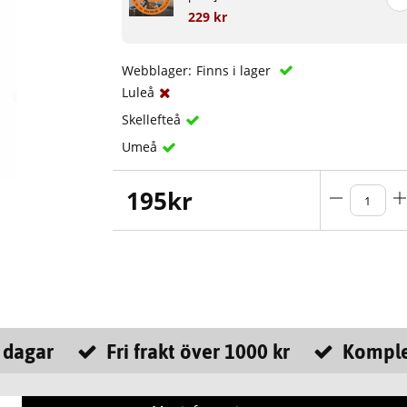
229 kr
Webblager:
Finns i lager
Luleå
Skellefteå
Umeå
195
kr
 dagar
Fri frakt över 1000 kr
Komple