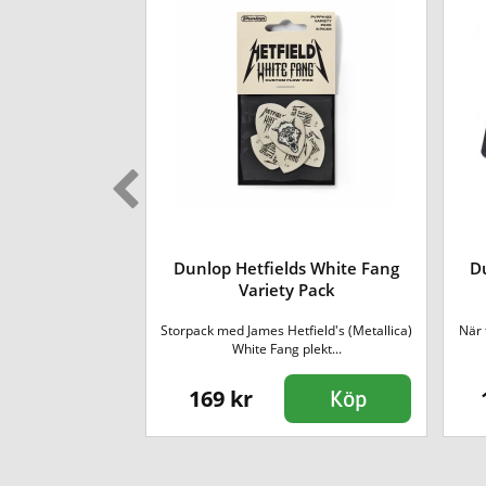
iety Pack [12-
Dunlop Hetfields White Fang
D
k]
Variety Pack
ka plektrum som
Storpack med James Hetfield's (Metallica)
När 
 snabbt p...
White Fang plekt...
169 kr
Köp
Köp