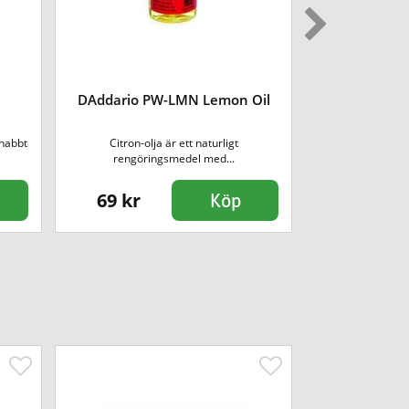
DAddario
DAddario PW-LMN Lemon Oil
LokNob Tou
Spl
snabbt
Citron-olja är ett naturligt
LOKNOB Tour Cap 
rengöringsmedel med...
69 kr
130 kr
Köp