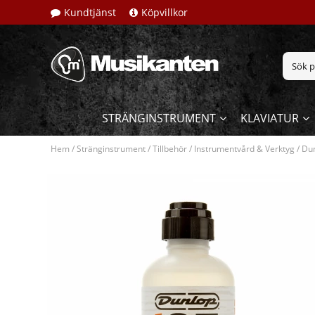
Kundtjänst
Köpvillkor
STRÄNGINSTRUMENT
KLAVIATUR
Hem
/
Stränginstrument
/
Tillbehör
/
Instrumentvård & Verktyg
/
Dun