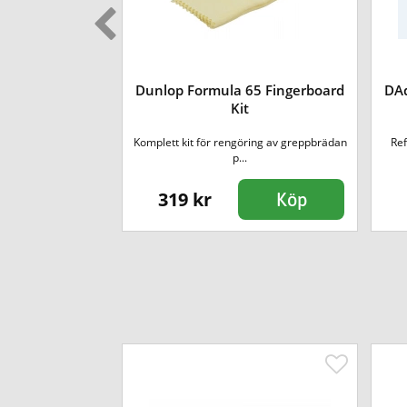
oconut Oil
Dunlop Formula 65 Fingerboard
DAd
oard
Kit
nut Oil Fretboard
Komplett kit för rengöring av greppbrädan
Ref
r för...
p...
319 kr
Köp
Köp