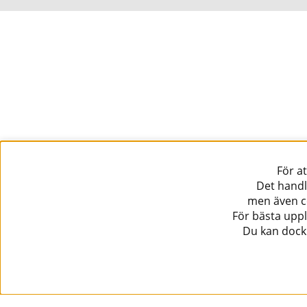
För a
Det handl
men även co
För bästa uppl
Du kan dock 