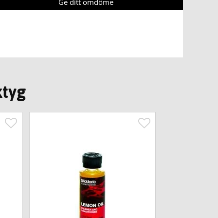
Ge ditt omdöme
ktyg