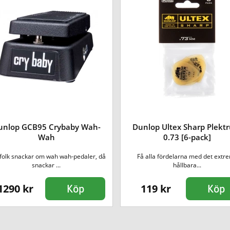
unlop GCB95 Crybaby Wah-
Dunlop Ultex Sharp Plekt
Wah
0.73 [6-pack]
folk snackar om wah wah-pedaler, då
Få alla fördelarna med det extr
snackar ...
hållbara...
1290 kr
119 kr
Köp
Köp