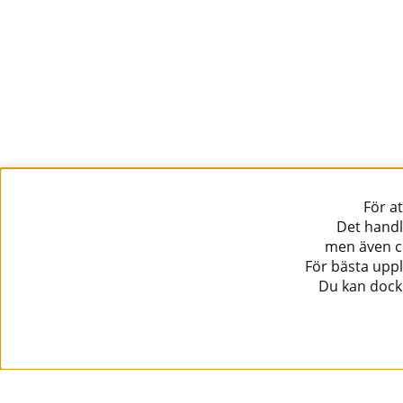
För a
Det handl
men även co
För bästa uppl
Du kan dock 