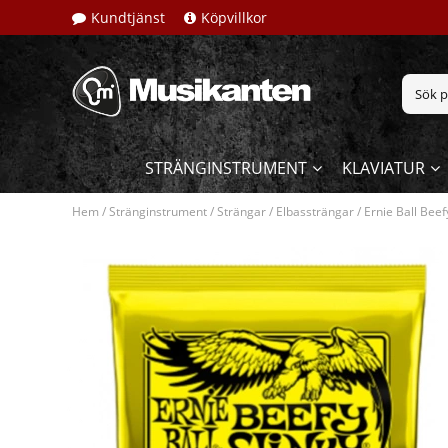
Kundtjänst
Köpvillkor
STRÄNGINSTRUMENT
KLAVIATUR
Hem
/
Stränginstrument
/
Strängar
/
Elbassträngar
/
Ernie Ball Beef