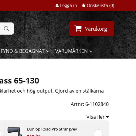
Logga in
Önskelista (
0
)
Varukorg
FYND & BEGAGNAT
VARUMÄRKEN
Bass 65-130
larhet och hög output. Gjord av en stålkärna
Artnr:
6-1102840
Visa fler
Dunlop Road Pro Strängvev