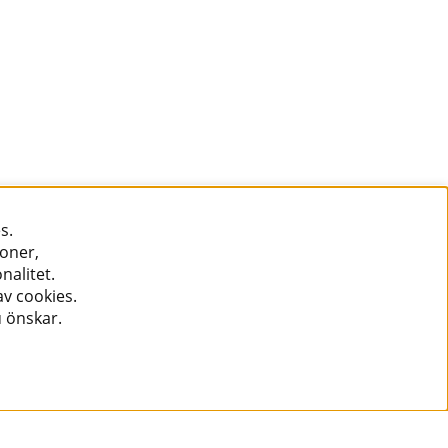
s.
ioner,
nalitet.
v cookies.
u önskar.