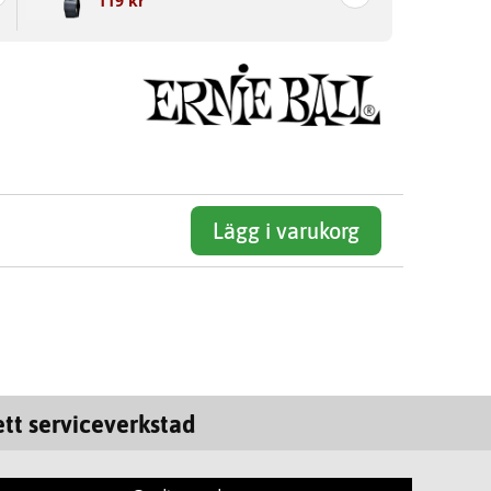
119 kr
Lägg i varukorg
tt serviceverkstad