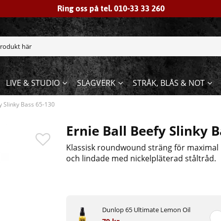
Ring oss på tel. 010-33 33 260
LIVE & STUDIO
SLAGVERK
STRÅK, BLÅS & NOT
y Slinky Bass 65-130
Ernie Ball Beefy Slinky 
Klassisk roundwound sträng för maximal k
och lindade med nickelpläterad ståltråd.
Dunlop 65 Ultimate Lemon Oil