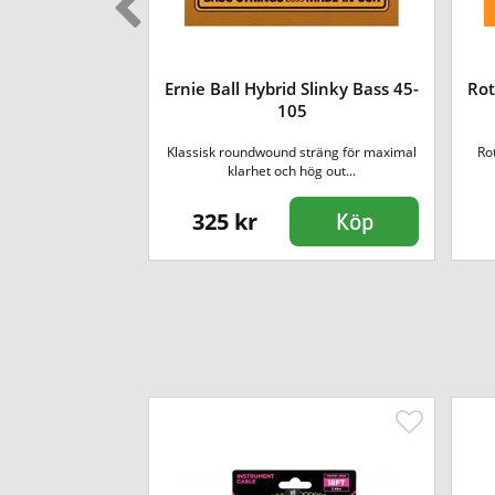
Ernie Ball Hybrid Slinky Bass 45-
Rot
 Bass 55-110
105
 kombinerar deras
Klassisk roundwound sträng för maximal
Ro
 stål...
klarhet och hög out...
325 kr
Köp
Köp