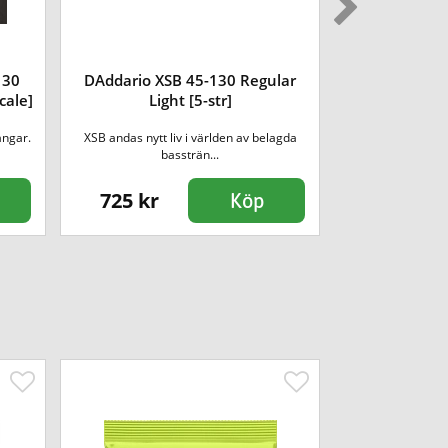
130
DAddario XSB 45-130 Regular
Ernie Ball R
cale]
Light [5-str]
45-1
ängar.
XSB andas nytt liv i världen av belagda
Klassisk roundwo
bassträn...
klarhet
725 kr
395 kr
Köp