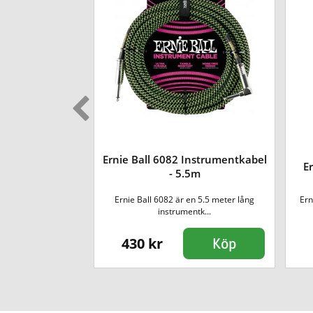
Ernie Ball 6082 Instrumentkabel
Axelband - blå
Er
- 5.5m
rband är ett enkelt,
Ernie Ball 6082 är en 5.5 meter lång
Ern
..
instrumentk...
430 kr
Köp
Köp