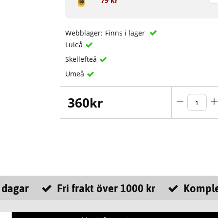
79 kr
Webblager:
Finns i lager
Luleå
Skellefteå
Umeå
360
kr
 dagar
Fri frakt över 1000 kr
Komple