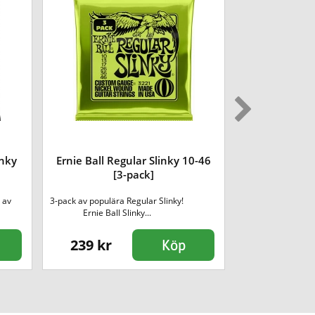
inky
Ernie Ball Regular Slinky 10-46
Ernie Ball H
[3-pack]
p av
3-pack av populära Regular Slinky!
Ernie Ball Slinky
Ernie Ball Slinky...
s
239 kr
95 kr
Köp