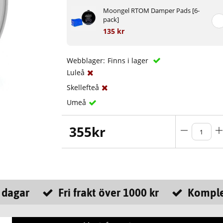
Moongel RTOM Damper Pads [6-
pack]
135 kr
Webblager:
Finns i lager
Luleå
Skellefteå
Umeå
355
kr
 dagar
Fri frakt över 1000 kr
Komple