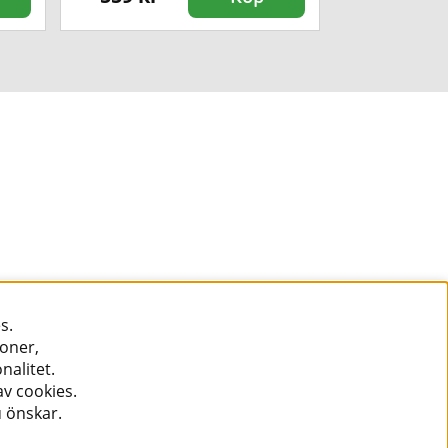
s.
ioner,
nalitet.
v cookies.
u önskar.