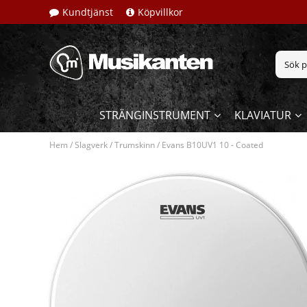
Kundtjänst
Köpvillkor
STRÄNGINSTRUMENT
KLAVIATUR
Hem
/
Slagverk
/
Trumskinn
/
Evans B10UV1 10 - Coated