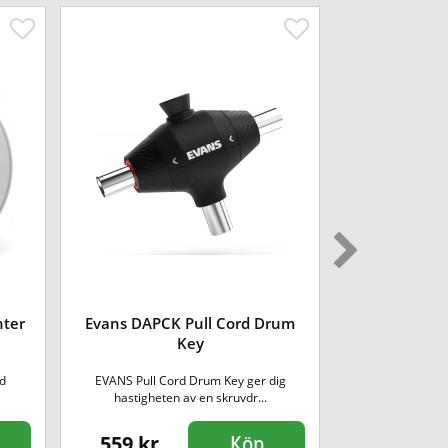
ter
Evans DAPCK Pull Cord Drum
Evans B10G1 
Key
ad
EVANS Pull Cord Drum Key ger dig
Enlagersskin
hastigheten av en skruvdr...
ljudpalle
559 kr
265 kr
Köp