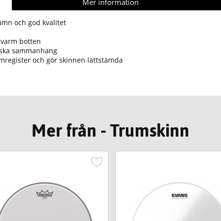
Mer information
ämn och god kvalitet
 varm botten
aliska sammanhang
ämregister och gör skinnen lättstämda
Mer från - Trumskinn