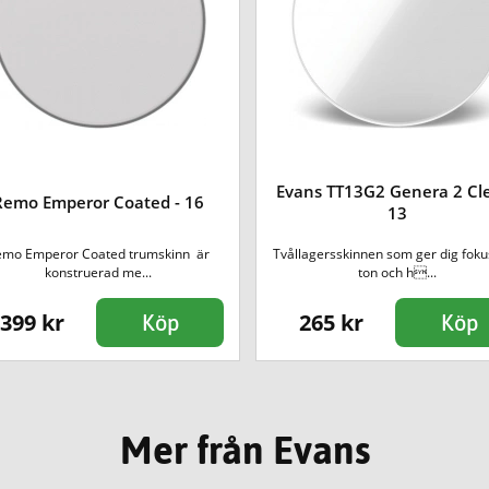
Evans TT13G2 Genera 2 Cle
Remo Emperor Coated - 16
13
emo Emperor Coated trumskinn är
Tvållagersskinnen som ger dig fok
konstruerad me...
ton och h...
399 kr
265 kr
Köp
Köp
Mer från Evans