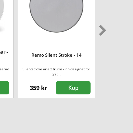
ar -
Remo Silent Stroke - 14
Remo Empe
userad
Silentstroke är ett trumskinn designat för
Remo Emperor
tyst ...
konstr
359 kr
479 kr
Köp