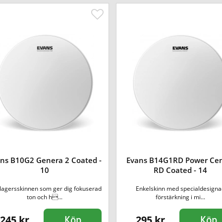
ns B10G2 Genera 2 Coated -
Evans B14G1RD Power Cen
10
RD Coated - 14
lagersskinnen som ger dig fokuserad
Enkelskinn med specialdesign
ton och h...
förstärkning i mi...
245 kr
295 kr
Köp
Köp