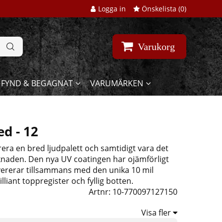
Logga in
Önskelista (
0
)
Varukorg
FYND & BEGAGNAT
VARUMÄRKEN
d - 12
rera en bred ljudpalett och samtidigt vara det
knaden. Den nya UV coatingen har ojämförligt
evererar tillsammans med den unika 10 mil
lliant toppregister och fyllig botten.
Artnr:
10-770097127150
Visa fler