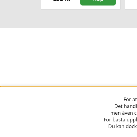
För a
Det handl
men även co
För bästa uppl
Du kan dock 