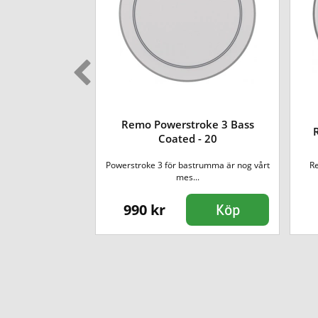
Power Center
Remo Powerstroke 3 Bass
d - 14
Coated - 20
pecialdesignad
Powerstroke 3 för bastrumma är nog vårt
R
g i mi...
mes...
990 kr
Köp
Köp