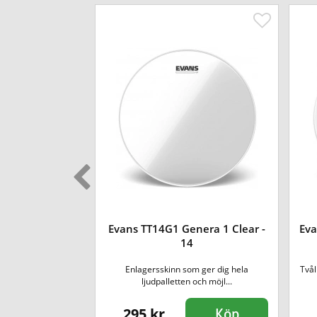
era 1 Coated -
Evans TT14G1 Genera 1 Clear -
Eva
14
m ger dig hela
Enlagersskinn som ger dig hela
Tvål
och möjl...
ljudpalletten och möjl...
295 kr
Köp
Köp