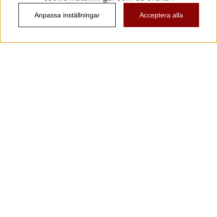
Anpassa inställningar
Acceptera alla
Information
Kundtjänst
Köpvillkor
Musikanten Pro Audio
Dataskyddsförodningen GDPR.
Nyhetsbrev
Vill du få spännande nyheter och erbjudanden från
oss? Ange din e-post nedan!
Skicka