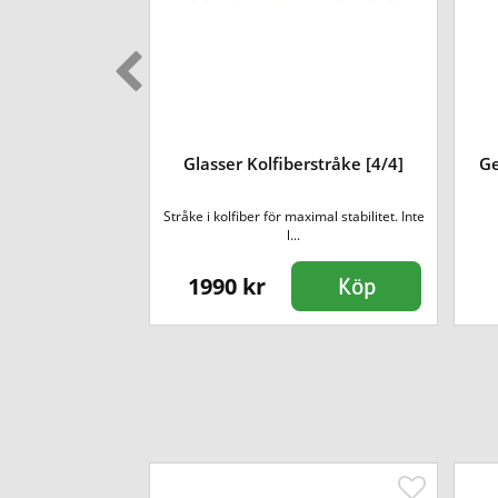
nstråke [3/4]
Glasser Kolfiberstråke [4/4]
Ge
Stråke i kolfiber för maximal stabilitet. Inte
åke för violin.
l...
1990 kr
Köp
Köp