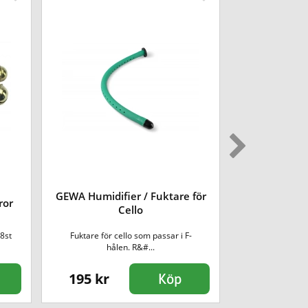
GEWA Humidifier / Fuktare för
ror
Gewa Tourte
Cello
8st
Fuktare för cello som passar i F-
Tourte sordin för
hålen. R&#...
195 kr
39 kr
Köp