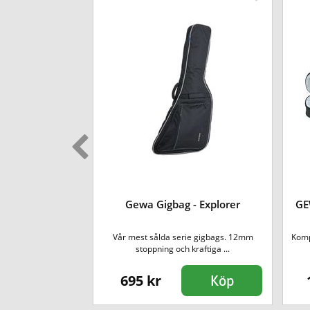
 - Banjo
Gewa Gigbag - Explorer
GE
 (5-strängade och 6-
Vår mest sålda serie gigbags. 12mm
Komp
..
stoppning och kraftiga ...
695 kr
Köp
Köp