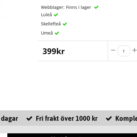
Webblager:
Finns i lager
Luleå
Skellefteå
Umeå
399
kr
 dagar
Fri frakt över 1000 kr
Komple