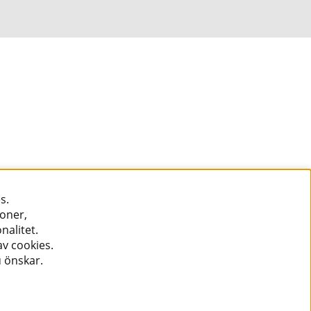
s.
ioner,
nalitet.
v cookies.
u önskar.