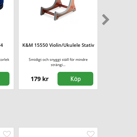
/4
K&M 15550 Violin/Ukulele Stativ
GEWApure 
torlek
Smidigt och snyggt ställ för mindre
Axelstöd för v
strängi...
Ju
179 kr
349 kr
Köp