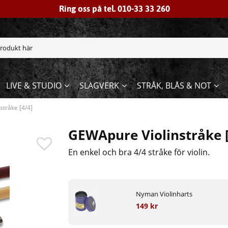
Ring oss på tel. 010-33 33 260
LIVE & STUDIO
SLAGVERK
STRÅK, BLÅS & NOT
tråke [4/4]
GEWApure Violinstråke [
En enkel och bra 4/4 stråke för violin.
Nyman Violinharts
149 kr