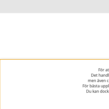
För a
Det handl
men även co
För bästa uppl
Du kan dock 