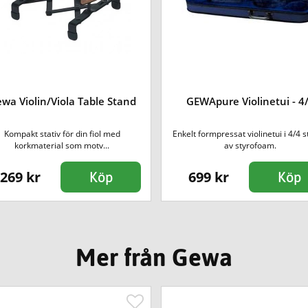
wa Violin/Viola Table Stand
GEWApure Violinetui - 4
Kompakt stativ för din fiol med
Enkelt formpressat violinetui i 4/4 s
korkmaterial som motv...
av styrofoam.
269 kr
699 kr
Köp
Köp
Mer från Gewa