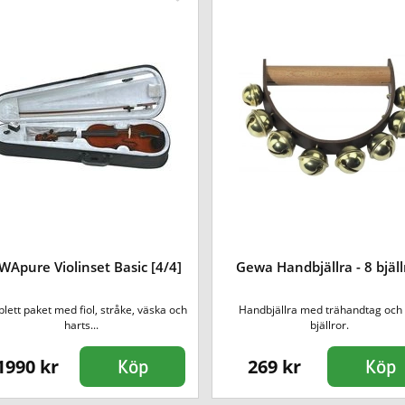
WApure Violinset Basic [4/4]
Gewa Handbjällra - 8 bjäll
lett paket med fiol, stråke, väska och
Handbjällra med trähandtag och 
harts...
bjällror.
1990 kr
269 kr
Köp
Köp