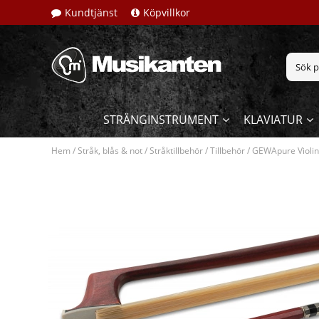
Kundtjänst
Köpvillkor
STRÄNGINSTRUMENT
KLAVIATUR
Hem
/
Stråk, blås & not
/
Stråktillbehör
/
Tillbehör
/
GEWApure Violins