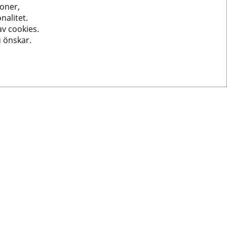
ioner,
nalitet.
v cookies.
u önskar.