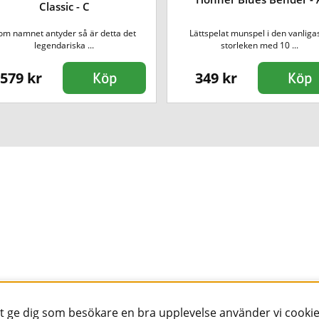
Classic - C
om namnet antyder så är detta det
Lättspelat munspel i den vanliga
legendariska ...
storleken med 10 ...
579 kr
349 kr
Köp
Köp
tt ge dig som besökare en bra upplevelse använder vi cookie