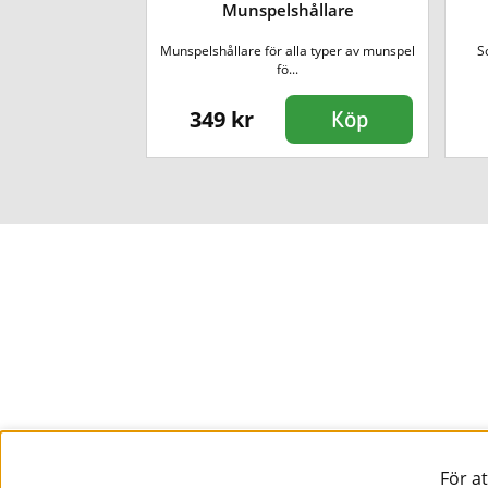
Munspelshållare
nspel för blues och
Munspelshållare för alla typer av munspel
S
 ro...
fö...
349 kr
Köp
Köp
För a