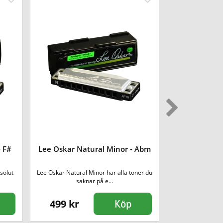
- F#
Lee Oskar Natural Minor - Abm
Lee Oskar Ma
solut
Lee Oskar Natural Minor har alla toner du
Lee Oskar Major 
saknar på e...
po
499 kr
499 kr
Köp