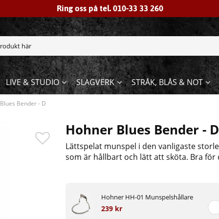
Ring oss på tel. 010-33 33 260
LIVE & STUDIO
SLAGVERK
STRÅK, BLÅS & NOT
Blues Bender - D
Hohner Blues Bender - 
Lättspelat munspel i den vanligaste storl
som är hållbart och lätt att sköta. Bra för
Hohner HH-01 Munspelshållare
239 kr