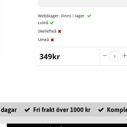
Webblager:
Finns i lager
Luleå
Skellefteå
Umeå
349
kr
 dagar
Fri frakt över 1000 kr
Komple