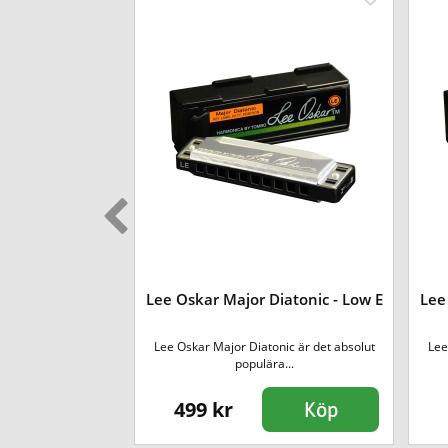
and Deluxe - C
Lee Oskar Major Diatonic - Low E
Lee
cerades 1896 och
Lee Oskar Major Diatonic är det absolut
Lee
n succ...
populära...
499 kr
Köp
Köp