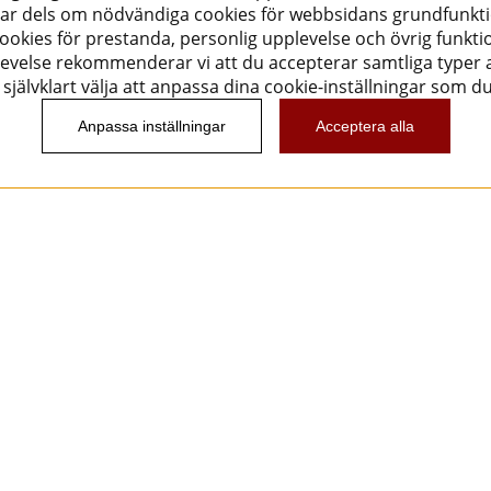
ar dels om nödvändiga cookies för webbsidans grundfunkt
okies för prestanda, personlig upplevelse och övrig funktio
evelse rekommenderar vi att du accepterar samtliga typer a
självklart välja att anpassa dina cookie-inställningar som d
Anpassa inställningar
Acceptera alla
Nyhetsbrev
Vill du få spännande nyheter och erbjudanden från
oss? Ange din e-post nedan!
Skicka
Följ oss!