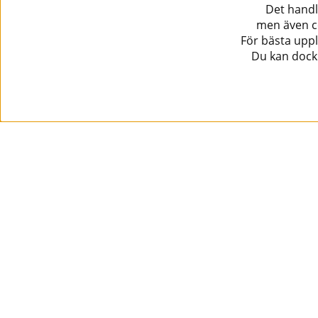
Det handl
men även co
För bästa uppl
Du kan dock 
Information
Kundtjänst
Köpvillkor
Musikanten Pro Audio
Dataskyddsförodningen GDPR.