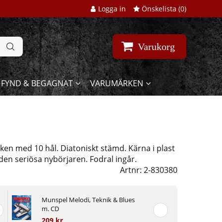
Logga in
Önskelista (
0
)
Varukorg
FYND & BEGAGNAT
VARUMÄRKEN
D
eken med 10 hål. Diatoniskt stämd. Kärna i plast
 den seriösa nybörjaren. Fodral ingår.
Artnr:
2-830380
Munspel Melodi, Teknik & Blues
m. CD
209 kr