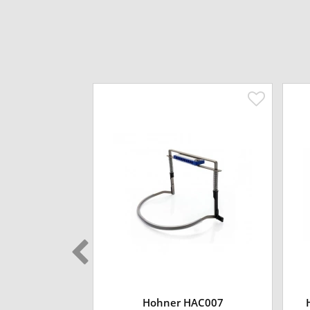
Hohner HAC007
p 562/20 - F