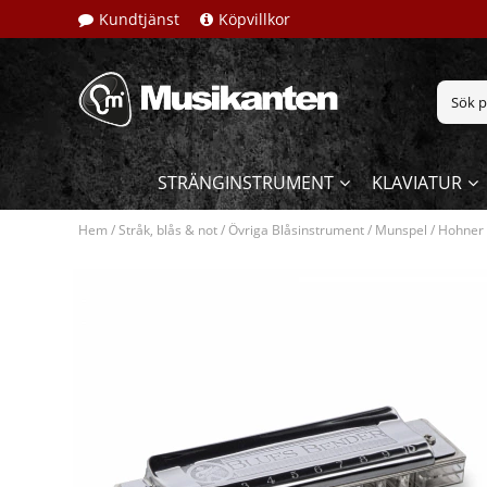
Kundtjänst
Köpvillkor
STRÄNGINSTRUMENT
KLAVIATUR
Hem
/
Stråk, blås & not
/
Övriga Blåsinstrument
/
Munspel
/
Hohner 