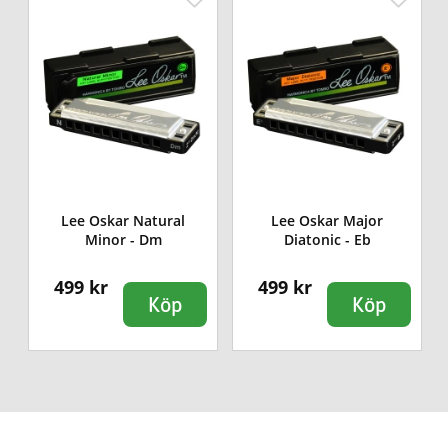
Lee Oskar Natural
Lee Oskar Major
n
Minor - Dm
Diatonic - Eb
499 kr
499 kr
Köp
Köp