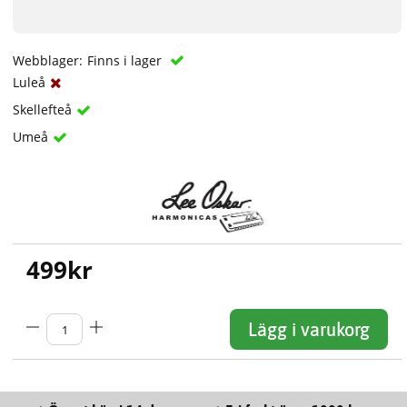
Webblager:
Finns i lager
Luleå
Skellefteå
Umeå
499
kr
Lägg i varukorg