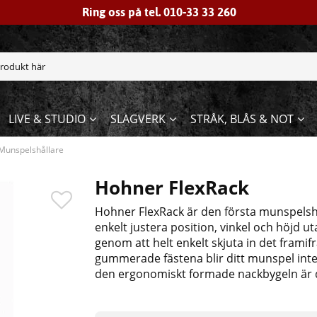
Ring oss på tel. 010-33 33 260
LIVE & STUDIO
SLAGVERK
STRÅK, BLÅS & NOT
Munspelshållare
Hohner FlexRack
Hohner FlexRack är den första munspelshåll
enkelt justera position, vinkel och höjd u
genom att helt enkelt skjuta in det framif
gummerade fästena blir ditt munspel inte 
den ergonomiskt formade nackbygeln är d