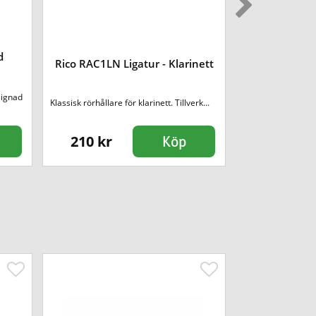
d
Yamaha SB-
Rico RAC1LN Ligatur - Klarinett
T
signad
Spela så mycket du 
Klassisk rörhållare för klarinett. Tillverk...
210 kr
2690 kr
Köp