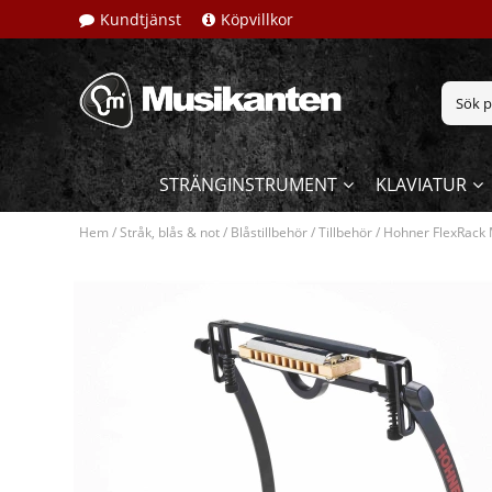
Kundtjänst
Köpvillkor
STRÄNGINSTRUMENT
KLAVIATUR
Hem
/
Stråk, blås & not
/
Blåstillbehör
/
Tillbehör
/
Hohner FlexRack 