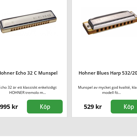
Hohner Echo 32 C Munspel
Hohner Blues Harp 532/20
Echo 32 är ett klassiskt enkelsidigt
Munspel av mycket god kvalité, kla
HOHNER tremolo m...
modell fö...
995 kr
529 kr
Köp
Köp