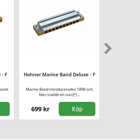
Hohner Marin
 - F
Hohner Marine Band Deluxe - F
ssisk
Marine Band introducerades 1896 och
Crossover seri
blev snabbt en succ...
flag
699 kr
949 kr
Köp