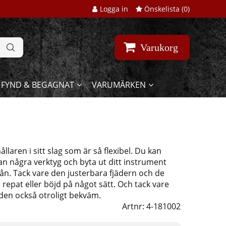
Logga in
Önskelista (
0
)
Varukorg
FYND & BEGAGNAT
VARUMÄRKEN
aren i sitt slag som är så flexibel. Du kan
tan några verktyg och byta ut ditt instrument
rån. Tack vare den justerbara fjädern och de
repat eller böjd på något sätt. Och tack vare
en också otroligt bekväm.
Artnr:
4-181002