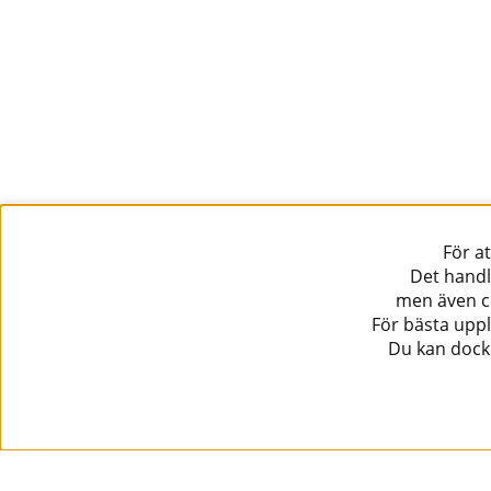
För a
Det handl
men även co
För bästa uppl
Du kan dock 