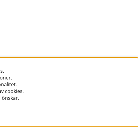
s.
ioner,
nalitet.
v cookies.
u önskar.