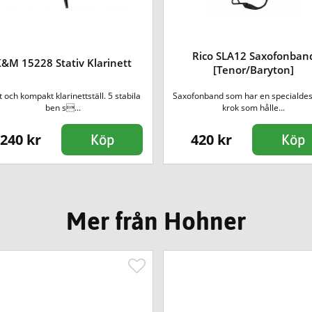
Rico SLA12 Saxofonban
&M 15228 Stativ Klarinett
[Tenor/Baryton]
t och kompakt klarinettställ. 5 stabila
Saxofonband som har en specialde
ben s...
krok som hålle...
240 kr
420 kr
Köp
Köp
Mer från Hohner