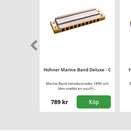
 Bender - G
Hohner Marine Band Deluxe - C
i den vanligaste
Marine Band introducerades 1896 och
ed 10 ...
blev snabbt en succ...
789 kr
Köp
Köp