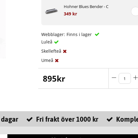
Hohner Blues Bender - C
349 kr
Webblager:
Finns i lager
Luleå
Skellefteå
Umeå
895
kr
 dagar
Fri frakt över 1000 kr
Komple