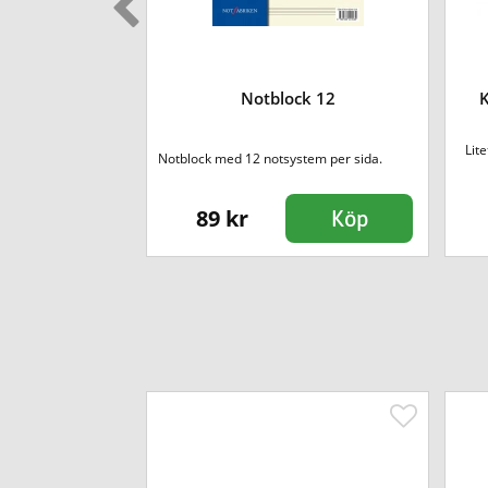
ur och kapsel -
Notblock 12
K
xofon
örhållaren RTS1LN
Lite
Notblock med 12 notsystem per sida.
el...
89 kr
Köp
Köp