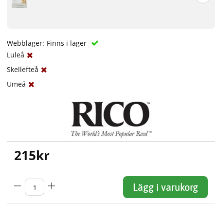
Webblager:
Finns i lager
Luleå
Skellefteå
Umeå
215
kr
Lägg i varukorg