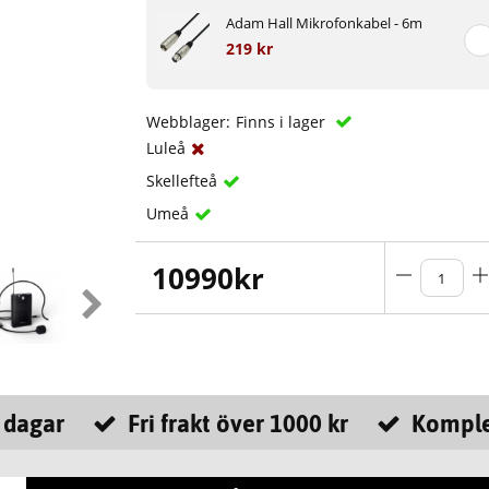
Adam Hall Mikrofonkabel - 6m
219 kr
Webblager:
Finns i lager
Luleå
Skellefteå
Umeå
10990
kr
 dagar
Fri frakt över 1000 kr
Komple