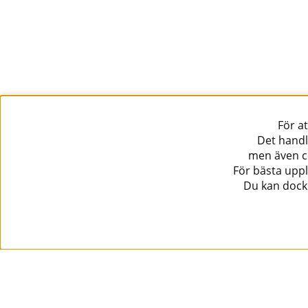
För a
Det handl
men även co
För bästa uppl
Du kan dock 
Information