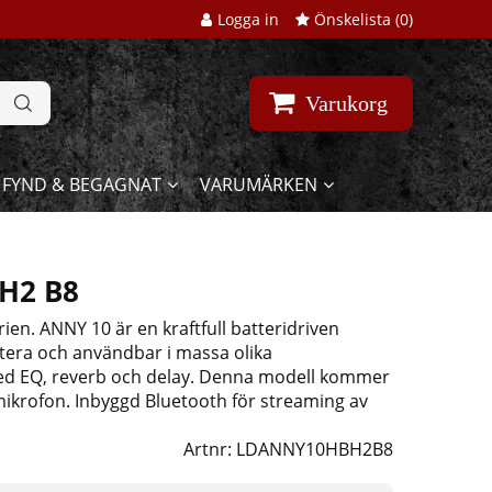
Logga in
Önskelista (
0
)
Varukorg
FYND & BEGAGNAT
VARUMÄRKEN
H2 B8
n. ANNY 10 är en kraftfull batteridriven
rtera och användbar i massa olika
ed EQ, reverb och delay. Denna modell kommer
mikrofon. Inbyggd Bluetooth för streaming av
Artnr:
LDANNY10HBH2B8