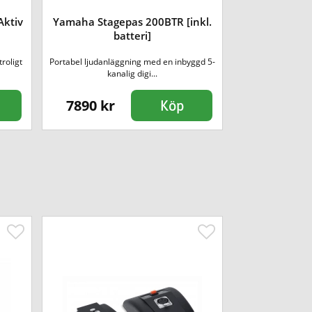
Aktiv
Yamaha Stagepas 200BTR [inkl.
Yamaha DXL1
batteri]
roligt
Portabel ljudanläggning med en inbyggd 5-
Yamaha DXL1K 
kanalig digi...
Yamah
7890 kr
10990 kr
Köp