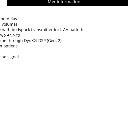
Mer information
and delay
. volume)
with bodypack transmitter incl. AA batteries
 two ANNYs
ume through DynX® DSP (Gen. 2)
on options
one signal