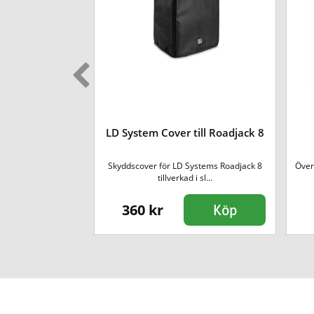
EHP1 In-Ear
LD System Cover till Roadjack 8
rar
n-ear hörlurar med
Skyddscover för LD Systems Roadjack 8
Över
l...
tillverkad i sl...
360 kr
Köp
Köp