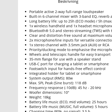
Beskrivning
Portable active 2-way full-range loudspeaker
Built-in 6-channel mixer with 3-band EQ, reverb 
Long battery life: up to 25h (ECO mode) / 5h (max
1x wireless handheld and 1x headset microphone 
Bluetooth® 5.0 and stereo streaming (TWS) with
Clear and distortion-free sound at maximum vol
2x microphone/line inputs for versatile connecti
1x stereo channel with 3.5mm jack (AUX) or RCA
Priority/ducking mode to emphasise the microph
Wheels and telescopic handle for easy transport
35-mm flange for use with a speaker stand
USB-C port for charging a tablet or smartphone
Footswitch input for hands-free effect control
Integrated holder for tablet or smartphone
System output (RMS): 80w
Max. SPL Peak (Sine burst): 118 dB
Frequency response (-10dB): 45 hz - 20 kHz
Woofer dimensions: 10"
Weight: 18kg
Battery life music (ECO, mid volume): 25 hours
Battery life music (MUSIC, full volume): 5 hours
Charging time (80%, no signal): 3.5 h