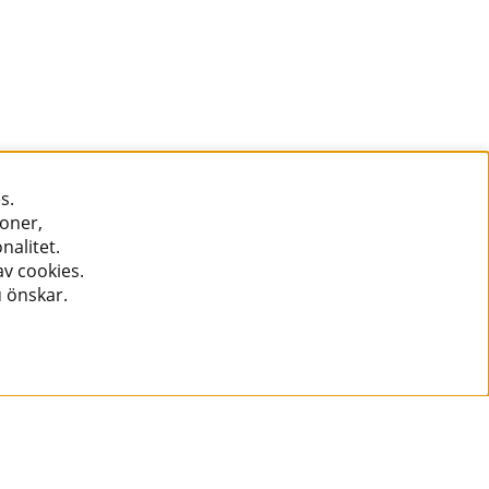
s.
ioner,
nalitet.
v cookies.
u önskar.