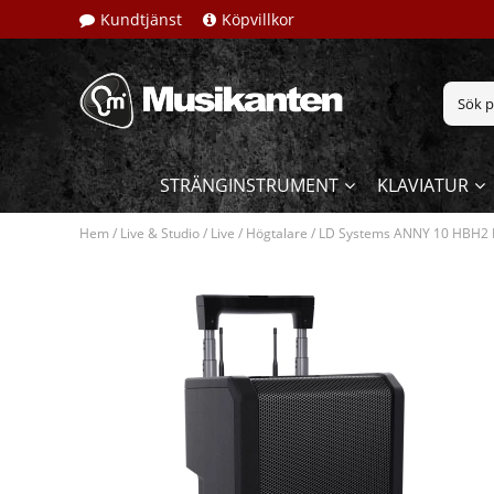
Kundtjänst
Köpvillkor
STRÄNGINSTRUMENT
KLAVIATUR
Hem
/
Live & Studio
/
Live
/
Högtalare
/
LD Systems ANNY 10 HBH2 