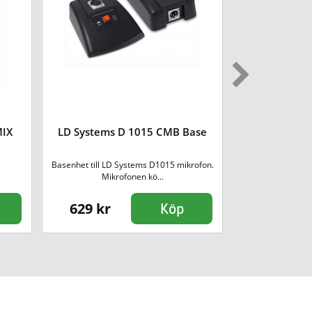
MIX
LD Systems D 1015 CMB Base
LD Syste
Basenhet till LD Systems D1015 mikrofon.
Kompakt högtalar
Mikrofonen kö...
Per
629 kr
2590 kr
Köp