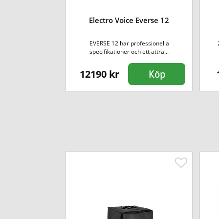
ox J8
Electro Voice Everse 12
med mycket bra
EVERSE 12 har professionella
kraft, t...
specifikationer och ett attra...
12190 kr
Köp
Köp