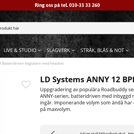
Ring oss på tel. 010-33 33 260
LIVE & STUDIO
SLAGVERK
STRÅK, BLÅS & NOT
Batteridriven högtalare med headset
LD Systems ANNY 12 BP
Uppgradering av populära Roadbuddy serie
ANNY-serien, batteridriven med inbyggd 
ingår. Imponerande volym som ändå har e
på maxvolym.
Adam Hall Mikrofonkabel - 6m