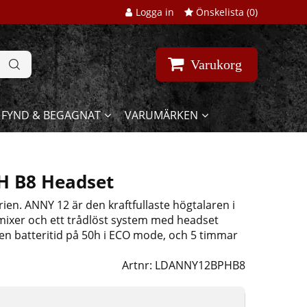
Logga in
Önskelista (
0
)
Varukorg
FYND & BEGAGNAT
VARUMÄRKEN
H B8 Headset
n. ANNY 12 är den kraftfullaste högtalaren i
mixer och ett trådlöst system med headset
n batteritid på 50h i ECO mode, och 5 timmar
Artnr:
LDANNY12BPHB8