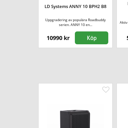
101A G2 Aktiv
LD Systems ANNY 10 BPH2 B8
tor
itor 10. Prisvärd
Uppgradering av populära Roadbuddy
Aktiv
ig...
serien. ANNY 10 en...
10990 kr
Köp
Köp