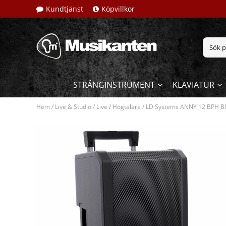
Kundtjänst
Köpvillkor
STRÄNGINSTRUMENT
KLAVIATUR
Hem
/
Live & Studio
/
Live
/
Högtalare
/
LD Systems ANNY 12 BPH B8 