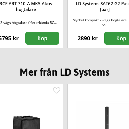
RCF ART 710-A MK5 Aktiv
LD Systems SAT62 G2 Pas
högtalare
[par]
Mycket kompakt 2-vägs högtalare, s
 2-vägs högtalare från erkända RC...
pa...
5795 kr
2890 kr
Köp
Köp
Mer från LD Systems