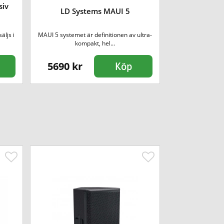
siv
Headrush FR
LD Systems MAUI 5
M
äljs i
MAUI 5 systemet är definitionen av ultra-
Kraftfull aktiv 
kompakt, hel...
slut
5690 kr
3290 kr
Köp