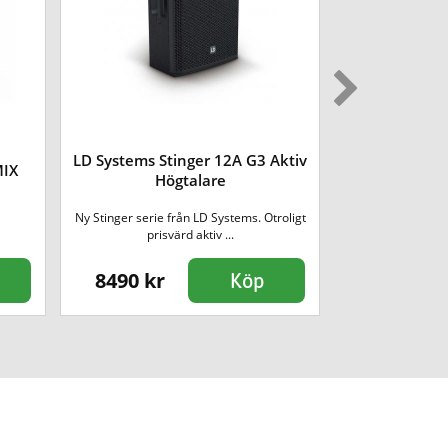
LD Systems Stinger 12A G3 Aktiv
MIX
LD Systems M
Högtalare
Ny Stinger serie från LD Systems. Otroligt
Kraftfull väska fö
prisvärd aktiv ...
8490 kr
849 kr
Köp