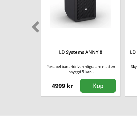
A 12 Överdrag
LD Systems ANNY 8
LD 
Systems ICOA 12
Portabel batteridriven högtalare med en
Sky
are.
inbyggd 5-kan...
4999 kr
Köp
Köp