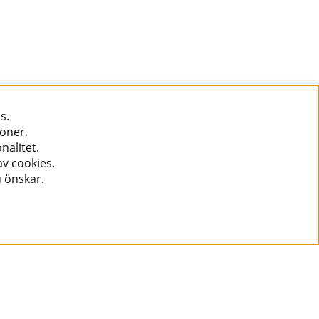
s.
ioner,
nalitet.
v cookies.
u önskar.