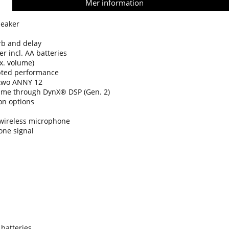
Mer information
peaker
rb and delay
 incl. AA batteries
ax. volume)
upted performance
 two ANNY 12
ume through DynX® DSP (Gen. 2)
on options
Y wireless microphone
one signal
 batteries