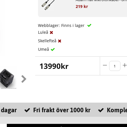
219 kr
Webblager:
Finns i lager
Luleå
Skellefteå
Umeå
13990
kr
 dagar
Fri frakt över 1000 kr
Komple