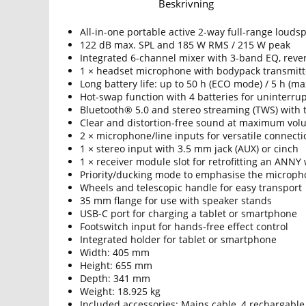
Beskrivning
All-in-one portable active 2-way full-range louds
122 dB max. SPL and 185 W RMS / 215 W peak
Integrated 6-channel mixer with 3-band EQ, reve
1 × headset microphone with bodypack transmitter
Long battery life: up to 50 h (ECO mode) / 5 h (m
Hot-swap function with 4 batteries for uninterr
Bluetooth® 5.0 and stereo streaming (TWS) with
Clear and distortion-free sound at maximum vol
2 × microphone/line inputs for versatile connecti
1 × stereo input with 3.5 mm jack (AUX) or cinch
1 × receiver module slot for retrofitting an ANN
Priority/ducking mode to emphasise the microph
Wheels and telescopic handle for easy transport
35 mm flange for use with speaker stands
USB-C port for charging a tablet or smartphone
Footswitch input for hands-free effect control
Integrated holder for tablet or smartphone
Width: 405 mm
Height: 655 mm
Depth: 341 mm
Weight: 18.925 kg
Included accessories: Mains cable, 4 rechargable