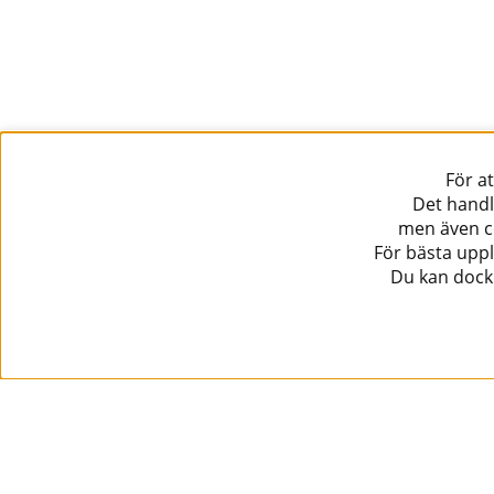
För a
Det handl
men även co
För bästa uppl
Du kan dock 
Information
Kundtjänst